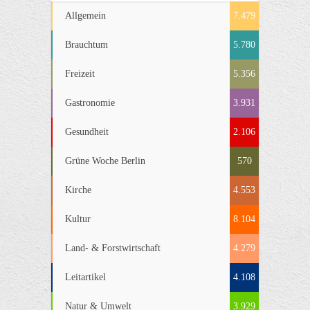
Allgemein
7.479
Brauchtum
5.780
Freizeit
5.356
Gastronomie
3.931
Gesundheit
2.106
Grüne Woche Berlin
570
Kirche
4.553
Kultur
8.104
Land- & Forstwirtschaft
4.279
Leitartikel
4.108
Natur & Umwelt
3.929