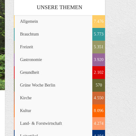
UNSERE THEMEN
Allgemein
7.476
Brauchtum
5.773
Freizeit
5.351
Gastronomie
3.920
Gesundheit
2.102
Grüne Woche Berlin
570
Kirche
4.550
Kultur
8.096
Land- & Forstwirtschaft
4.274