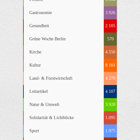
Gastronomie
3.926
Gesundheit
2.105
Grüne Woche Berlin
570
Kirche
4.550
Kultur
8.101
Land- & Forstwirtschaft
4.279
Leitartikel
4.107
Natur & Umwelt
3.928
Solidarität & Lichtblicke
1.095
Sport
1.975