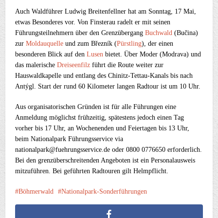
Auch Waldführer Ludwig Breitenfellner hat am Sonntag, 17 Mai,
etwas Besonderes vor. Von Finsterau radelt er mit seinen
Führungsteilnehmern über den Grenzübergang
Buchwald
(Bučina)
zur
Moldauquelle
und zum Březník (
Pürstling
), der einen
besonderen Blick auf den
Lusen
bietet. Über Moder (Modrava) und
das malerische
Dreiseenfilz
führt die Route weiter zur
Hauswaldkapelle und entlang des Chinitz-Tettau-Kanals bis nach
Antýgl. Start der rund 60 Kilometer langen Radtour ist um 10 Uhr.
Aus organisatorischen Gründen ist für alle Führungen eine
Anmeldung möglichst frühzeitig, spätestens jedoch einen Tag
vorher bis 17 Uhr, an Wochenenden und Feiertagen bis 13 Uhr,
beim Nationalpark Führungsservice via
nationalpark@fuehrungsservice.de oder 0800 0776650 erforderlich.
Bei den grenzüberschreitenden Angeboten ist ein Personalausweis
mitzuführen. Bei geführten Radtouren gilt Helmpflicht.
Böhmerwald
Nationalpark-Sonderführungen