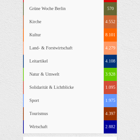
Grüne Woche Berlin
570
Kirche
4.552
Kultur
8.101
Land- & Forstwirtschaft
4.279
Leitartikel
4.108
Natur & Umwelt
3.928
Solidarität & Lichtblicke
1.095
Sport
1.975
Tourismus
4.397
Wirtschaft
2.882