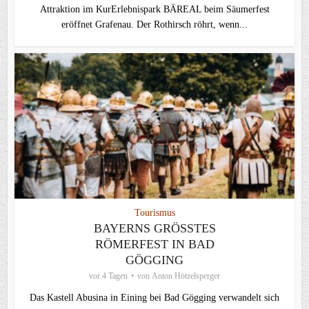
Attraktion im KurErlebnispark BÄREAL beim Säumerfest
eröffnet Grafenau. Der Rothirsch röhrt, wenn...
Tourismus
BAYERNS GRÖSSTES R
ÖMERFEST IN BAD G
ÖGGING
vor 4 Tagen
von
Anton Hötzelsperger
Das Kastell Abusina in Eining bei Bad Gögging verwandelt sich