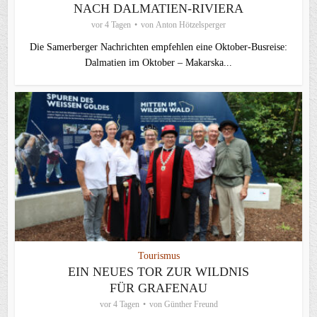
NACH DALMATIEN-RIVIERA
vor 4 Tagen
von
Anton Hötzelsperger
Die Samerberger Nachrichten empfehlen eine Oktober-Busreise:
Dalmatien im Oktober – Makarska...
Tourismus
EIN NEUES TOR ZUR WILDNIS
FÜR GRAFENAU
vor 4 Tagen
von
Günther Freund