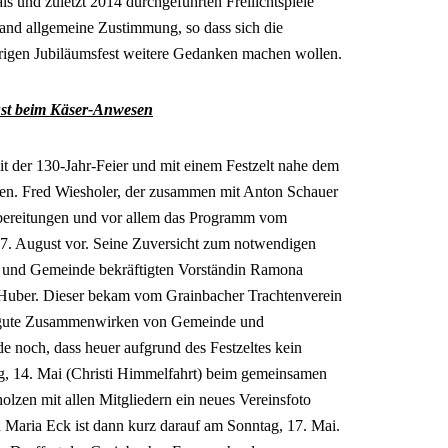
ls und zuletzt 2014 durchgeführten Freilichtspiele
fand allgemeine Zustimmung, so dass sich die
urigen Jubiläumsfest weitere Gedanken machen wollen.
ust beim Käser-Anwesen
 der 130-Jahr-Feier und mit einem Festzelt nahe dem
n. Fred Wiesholer, der zusammen mit Anton Schauer
Vorbereitungen und vor allem das Programm vom
17. August vor. Seine Zuversicht zum notwendigen
f und Gemeinde bekräftigten Vorständin Ramona
 Huber. Dieser bekam vom Grainbacher Trachtenverein
e gute Zusammenwirken von Gemeinde und
 noch, dass heuer aufgrund des Festzeltes kein
g, 14. Mai (Christi Himmelfahrt) beim gemeinsamen
zen mit allen Mitgliedern ein neues Vereinsfoto
Maria Eck ist dann kurz darauf am Sonntag, 17. Mai.