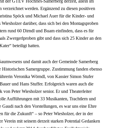
t der GTEV Hochries-Samerberg derzeit, allein im
 verzeichnet werden. Ergänzend zu diesen positiven
hristina Spöck und Michael Auer für die Kinder- und
 Wiesholzer darüber, dass sich bei den Montagsproben
tern rund 60 Dirndl und Buam einfinden, dass es für
mals Zwergerlproben gibt und dass sich 25 Kinder an den
ater“ beteiligt hatten.
s Saumwesens und damit auch der Gemeinde Samerberg
der Historischen Samergruppe. Zustimmung fanden ebenso
tführerin Veronika Wörndl, von Kassier Simon Stufer
auer und Hans Stuffer. Erfolgreich waren auch die
 von Peter Wiesholzer senior. Er und Theaterleiter
olle Aufführungen mit 33 Musikanten, Trachtlern und
e Gaudi nach den Vorstellungen, es war uns eine Ehre
 für die Zukunft“ – so Peter Wiesholzer, der in der
der Verein mit seinem derzeit starken Potential Gedanken