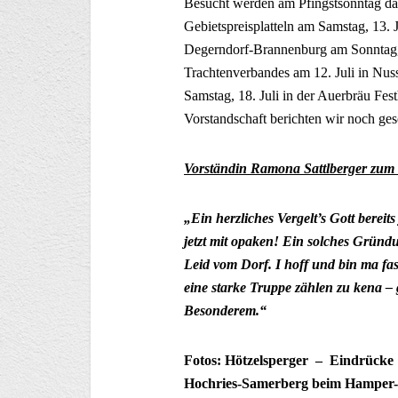
Besucht werden am Pfingstsonntag da
Gebietspreisplatteln am Samstag, 13. 
Degerndorf-Brannenburg am Sonntag, 
Trachtenverbandes am 12. Juli in Nu
Samstag, 18. Juli in der Auerbräu Fe
Vorstandschaft berichten wir noch ges
Vorständin Ramona Sattlberger zum 
„
Ein herzliches Vergelt’s Gott bereit
jetzt mit opaken! Ein solches Gründu
Leid vom Dorf. I hoff und bin ma fas
eine starke Truppe zählen zu kena 
Besonderem.“
Fotos: Hötzelsperger – Eindrücke
Hochries-Samerberg beim Hamper-