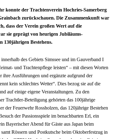
ahr konnte der Trachtenverein Hochries-Samerberg
 Grainbach zurückschauen. Die Zusammenkunft war
ch, dass der Verein großen Wert auf die
r sie geprägt von heurigen Jubiläums-
nen 130jährigen Bestehens.
 innerhalb des Gebiets Simssee und im Gauverband I
eimat- und Trachtenpflege leisten“ – mit diesen Worten
r ihre Ausführungen und ergänzte aufgrund der
ennt kein schlechtes Wetter“. Dies bezog sie auf die
und auf einige eigene Veranstaltungen. Zu den
er Trachtler-Beteiligung gehörten das 100jährige
er der Feuerwehr Rossholzen, das 120jährige Bestehen
Besuch der Passionsspiele im benachbarten Erl, ein
 ein Bayerischer Abend für Gäste aus Japan beim
 samt Rössern und Postkutsche beim Oktoberfestzug in