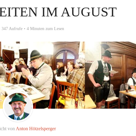
EITEN IM AUGUST
347 Aufrufe
4 Minuten zum Lesen
icht von
Anton Hötzelsperger