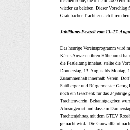
machen sollte, die im Jahr 2000 erstma
wieder zu beleben. Dieser Vorschlag 
Grainbacher Trachtler nach ihrem he
Jubiläums-Festzelt vom 13.-17. Aug
Das heurige Vereinsprogramm wird mit
Käser-Anwesen ihren Höhepunkt habe
die Festleitung innehat, stellte die 
Donnerstag, 13. August bis Montag, 
Zusammenhalt innerhalb Verein, Dor
Sattlberger und Bürgermeister Georg
noch ein Geschenk für das 24jährig
Trachtenverein. Bekanntgegeben wurde
Almsingen ist und dass am Donnersta
Trachtenjahrtag mit dem GTEV Rosshol
gemacht wird. Die Gauwallfahrt nach 