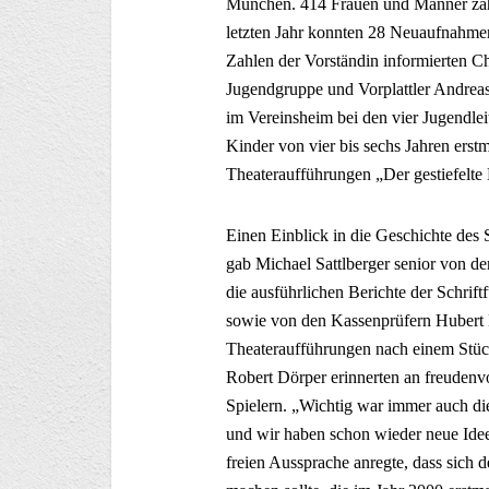
München. 414 Frauen und Männer zähl
letzten Jahr konnten 28 Neuaufnahmen
Zahlen der Vorständin informierten C
Jugendgruppe und Vorplattler Andreas
im Vereinsheim bei den vier Jugendlei
Kinder von vier bis sechs Jahren erst
Theateraufführungen „Der gestiefelte K
Einen Einblick in die Geschichte de
gab Michael Sattlberger senior von 
die ausführlichen Berichte der Schrif
sowie von den Kassenprüfern Hubert B
Theateraufführungen nach einem Stück
Robert Dörper erinnerten an freudenv
Spielern. „Wichtig war immer auch di
und wir haben schon wieder neue Ideen
freien Aussprache anregte, dass sich 