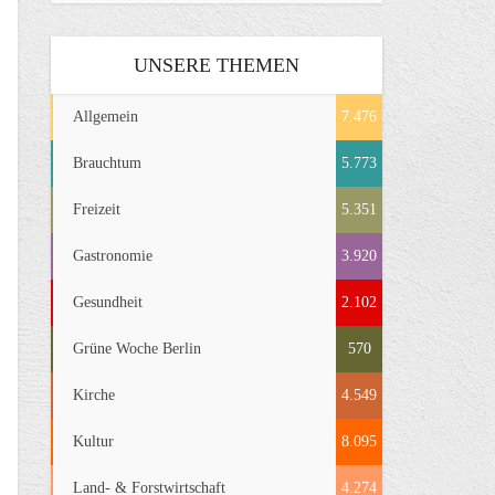
UNSERE THEMEN
Allgemein
7.476
Brauchtum
5.773
Freizeit
5.351
Gastronomie
3.920
Gesundheit
2.102
Grüne Woche Berlin
570
Kirche
4.549
Kultur
8.095
Land- & Forstwirtschaft
4.274