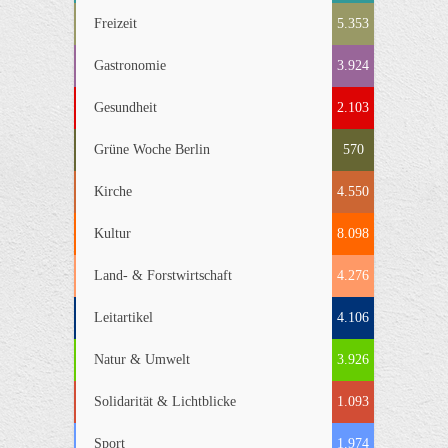
Freizeit
5.353
Gastronomie
3.924
Gesundheit
2.103
Grüne Woche Berlin
570
Kirche
4.550
Kultur
8.098
Land- & Forstwirtschaft
4.276
Leitartikel
4.106
Natur & Umwelt
3.926
Solidarität & Lichtblicke
1.093
Sport
1.974