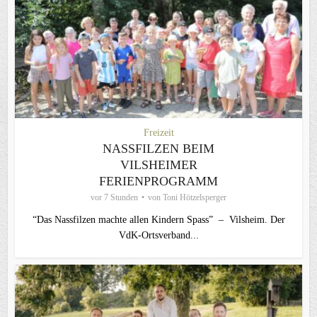
Freizeit
NASSFILZEN BEIM
VILSHEIMER
FERIENPROGRAMM
vor 7 Stunden
von
Toni Hötzelsperger
“Das Nassfilzen machte allen Kindern Spass” – Vilsheim. Der
VdK-Ortsverband...