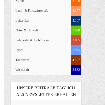
Kultur
8.100
Land- & Forstwirtschaft
4.277
Leitartikel
4.107
Natur & Umwelt
3.928
Solidarität & Lichtblicke
1.095
Sport
1.975
Tourismus
4.397
Wirtschaft
2.882
UNSERE BEITRÄGE TÄGLICH
ALS NEWSLETTER ERHALTEN