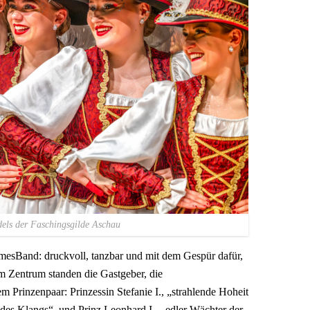
els der Faschingsgilde Aschau
amesBand: druckvoll, tanzbar und mit dem Gespür dafür,
Im Zentrum standen die Gastgeber, die
m Prinzenpaar: Prinzessin Stefanie I., „strahlende Hoheit
es Klangs“, und Prinz Leonhard I., „edler Wächter der