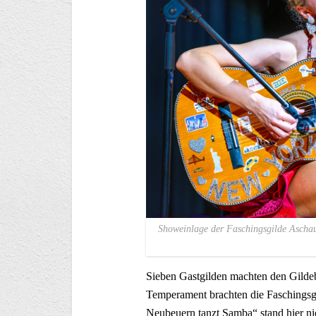
Showeinlage der Faschingsgilde Aschau:
Sieben Gastgilden machten den Gilde
Temperament brachten die Faschingsge
Neubeuern tanzt Samba“ stand hier nic