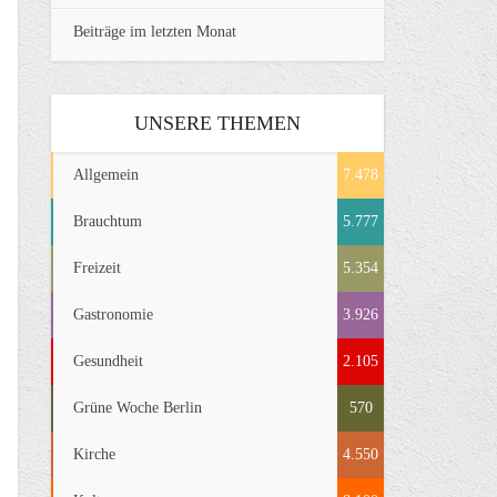
Beiträge im letzten Monat
UNSERE THEMEN
Allgemein
7.478
Brauchtum
5.777
Freizeit
5.354
Gastronomie
3.926
Gesundheit
2.105
Grüne Woche Berlin
570
Kirche
4.550