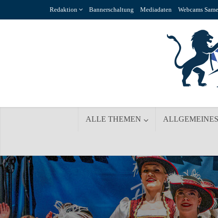
Redaktion
Bannerschaltung
Mediadaten
Webcams Same
ALLE THEMEN
ALLGEMEINE