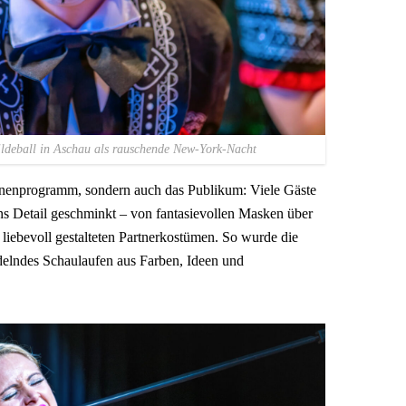
ildeball in Aschau als rauschende New-York-Nacht
ühnenprogramm, sondern auch das Publikum: Viele Gäste
ns Detail geschminkt – von fantasievollen Masken über
liebevoll gestalteten Partnerkostümen. So wurde die
ndelndes Schaulaufen aus Farben, Ideen und