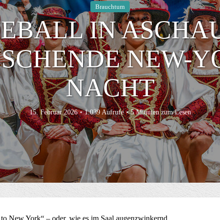
Brauchtum
EBALL IN ASCHA
SCHENDE NEW-Y
NACHT
15. Februar 2026
1.039 Aufrufe
5 Minuten zum Lesen
o New York“ – oder, wie es im Saal augenzwinkernd