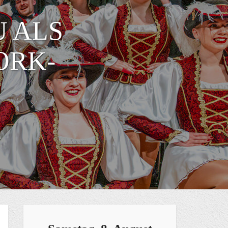
U ALS
ORK-