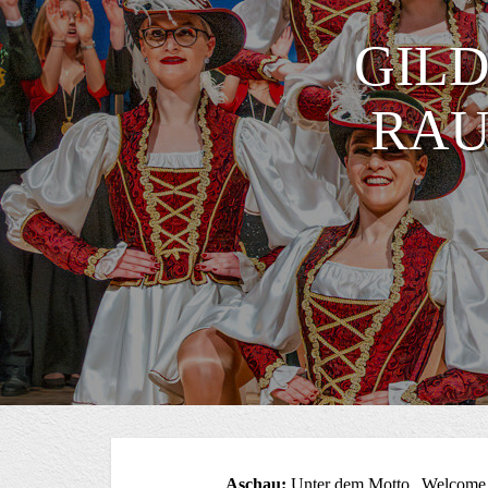
GILD
RAU
Aschau:
Unter dem Motto „Welcome t