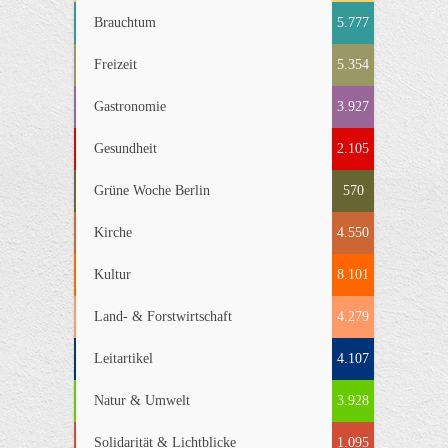
Brauchtum
5.777
Freizeit
5.354
Gastronomie
3.927
Gesundheit
2.105
Grüne Woche Berlin
570
Kirche
4.550
Kultur
8.101
Land- & Forstwirtschaft
4.279
Leitartikel
4.107
Natur & Umwelt
3.928
Solidarität & Lichtblicke
1.095