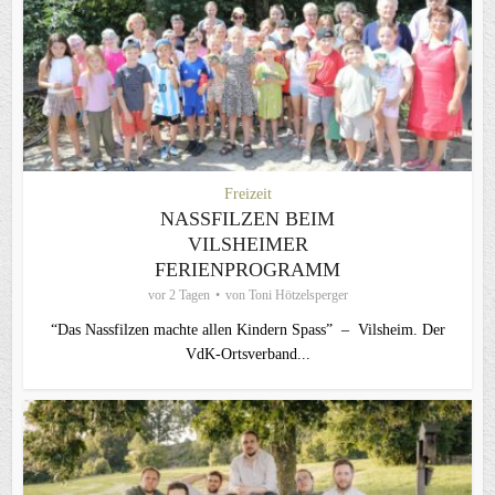
Freizeit
NASSFILZEN BEIM
VILSHEIMER
FERIENPROGRAMM
vor 2 Tagen
von
Toni Hötzelsperger
“Das Nassfilzen machte allen Kindern Spass” – Vilsheim. Der
VdK-Ortsverband...