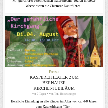
Mit gleich drei verschiedenen Naturerlebnis-Touren in dieser
Woche bieten die Chiemsee Naturführer...
Freizeit
KASPERLTHEATER ZUM
BERNAUER
KIRCHENJUBILÄUM
vor 7 Tagen
von
Toni Hötzelsperger
Herzliche Einladung an alle Kinder im Alter von ca. 4-8 Jahren
zum Kasperltheater “Der...