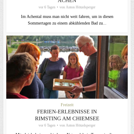
ACHEN
vor 6 Tagen
von
Anton Hötzelsperger
Im Achental muss man nicht weit fahren, um in diesen
Sommertagen zu einem abkühlenden Bad zu...
Freizeit
FERIEN-ERLEBNISSE IN
RIMSTING AM CHIEMSEE
vor 6 Tagen
von
Anton Hötzelsperger