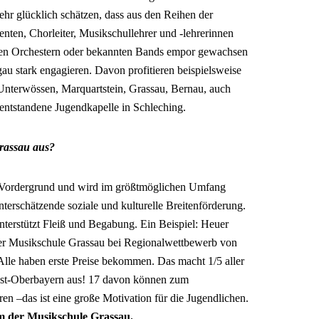
hr glücklich schätzen, dass aus den Reihen der
nten, Chorleiter, Musikschullehrer und -lehrerinnen
hen Orchestern oder bekannten Bands empor gewachsen
au stark engagieren. Davon profitieren beispielsweise
 Unterwössen, Marquartstein, Grassau, Bernau, auch
 entstandene Jugendkapelle in Schleching.
rassau aus?
 Vordergrund und wird im größtmöglichen Umfang
nterschätzende soziale und kulturelle Breitenförderung.
terstützt Fleiß und Begabung. Ein Beispiel: Heuer
er Musikschule Grassau bei Regionalwettbewerb von
. Alle haben erste Preise bekommen. Das macht 1/5 aller
ost-Oberbayern aus! 17 davon können zum
 –das ist eine große Motivation für die Jugendlichen.
em der Musikschule Grassau.