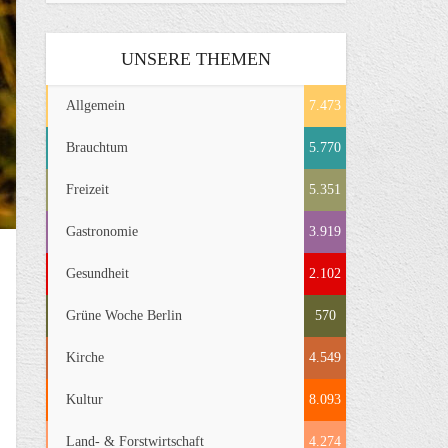
UNSERE THEMEN
Allgemein
7.473
Brauchtum
5.770
Freizeit
5.351
Gastronomie
3.919
Gesundheit
2.102
Grüne Woche Berlin
570
Kirche
4.549
Kultur
8.093
Land- & Forstwirtschaft
4.274