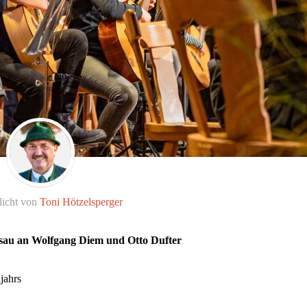
licht von
Toni Hötzelsperger
sau an Wolfgang Diem und Otto Dufter
ljahrs