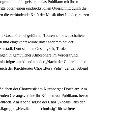
rogramm und begeisterten das Publikum mit ihren
tte boten einen eindrucksvollen Querschnitt durch die
en die verbindende Kraft der Musik über Ländergrenzen
ie Gastchöre bei geführten Touren zu bewirtschafteten
 und eingekehrt wurde unter anderem bei der
rstadl. Dort standen Geselligkeit, Tiroler
ngen in gemütlicher Atmosphäre im Vordergrund.
kt folgte am Abend mit der „Nacht der Chöre“ in der
 auch der Kirchberger Chor „Pura Vida“, der den Abend
m Zeichen der Chormusik am Kirchberger Dorfplatz. Am
hmenden Gesangsvereine ihr Können vor Publikum, bevor
 wurden. Am Abend sorgte der Chor „Vocalis“ aus der
ikgruppe „Herzlich und schmissig“ für weitere