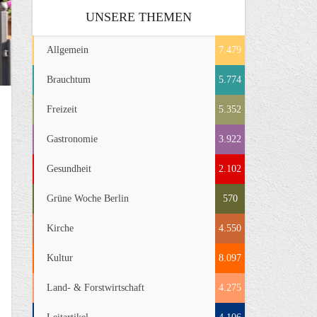
UNSERE THEMEN
Allgemein
7.479
Brauchtum
5.774
Freizeit
5.352
Gastronomie
3.922
Gesundheit
2.102
Grüne Woche Berlin
570
Kirche
4.550
Kultur
8.097
Land- & Forstwirtschaft
4.275