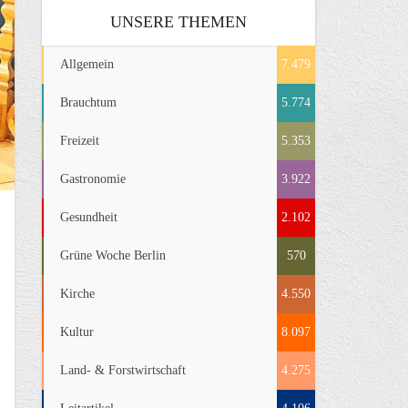
UNSERE THEMEN
Allgemein
7.479
Brauchtum
5.774
Freizeit
5.353
Gastronomie
3.922
Gesundheit
2.102
Grüne Woche Berlin
570
Kirche
4.550
Kultur
8.097
Land- & Forstwirtschaft
4.275