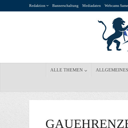
Redaktion
Bannerschaltung
Mediadaten
Webcams Same
ALLE THEMEN
ALLGEMEINE
GAUEHRENZE