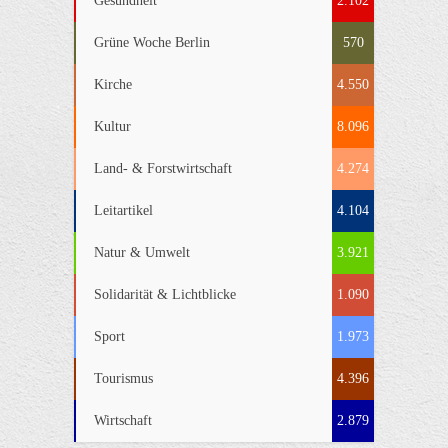
Gesundheit
2.102
Grüne Woche Berlin
570
Kirche
4.550
Kultur
8.096
Land- & Forstwirtschaft
4.274
Leitartikel
4.104
Natur & Umwelt
3.921
Solidarität & Lichtblicke
1.090
Sport
1.973
Tourismus
4.396
Wirtschaft
2.879