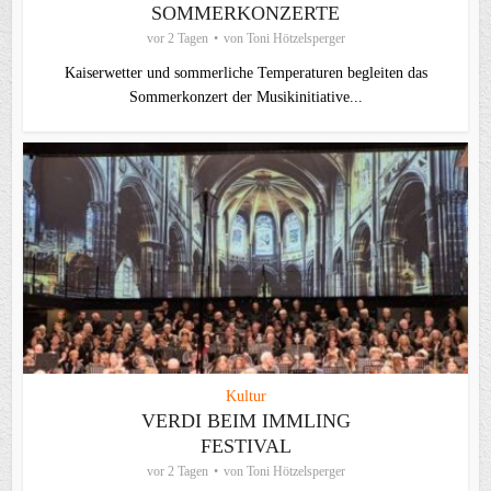
SOMMERKONZERTE
vor 2 Tagen
von
Toni Hötzelsperger
Kaiserwetter und sommerliche Temperaturen begleiten das
Sommerkonzert der Musikinitiative...
Kultur
VERDI BEIM IMMLING
FESTIVAL
vor 2 Tagen
von
Toni Hötzelsperger