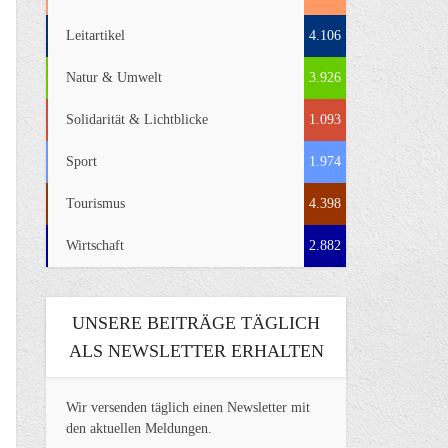
Leitartikel
4.106
Natur & Umwelt
3.926
Solidarität & Lichtblicke
1.093
Sport
1.974
Tourismus
4.398
Wirtschaft
2.882
UNSERE BEITRÄGE TÄGLICH
ALS NEWSLETTER ERHALTEN
Wir versenden täglich einen Newsletter mit
den aktuellen Meldungen.