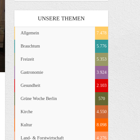
UNSERE THEMEN
Allgemein
7.478
Brauchtum
5.776
Freizeit
5.353
Gastronomie
3.924
Gesundheit
2.103
Grüne Woche Berlin
570
Kirche
4.550
Kultur
8.098
Land- & Forstwirtschaft
4.276