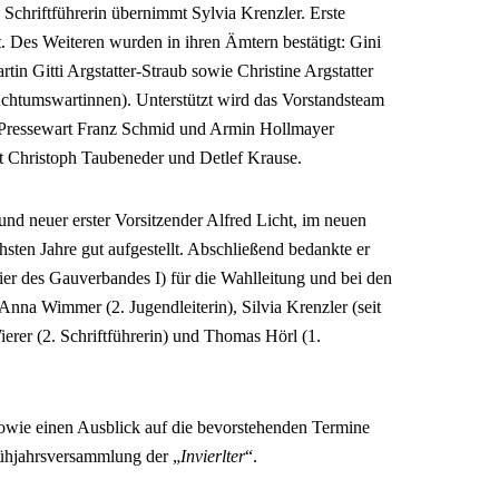
chriftführerin übernimmt Sylvia Krenzler. Erste
t. Des Weiteren wurden in ihren Ämtern bestätigt: Gini
rtin Gitti Argstatter-Straub sowie Christine Argstatter
chtumswartinnen). Unterstützt wird das Vorstandsteam
Pressewart Franz Schmid und Armin Hollmayer
t Christoph Taubeneder und Detlef Krause.
 und neuer erster Vorsitzender Alfred Licht, im neuen
hsten Jahre gut aufgestellt. Abschließend bedankte er
ier des Gauverbandes I) für die Wahlleitung und bei den
nna Wimmer (2. Jugendleiterin), Silvia Krenzler (seit
ierer (2. Schriftführerin) und Thomas Hörl (1.
owie einen Ausblick auf die bevorstehenden Termine
rühjahrsversammlung der „
Invierlter
“.