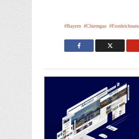
Bayern
Chiemgau
Fronleichnam