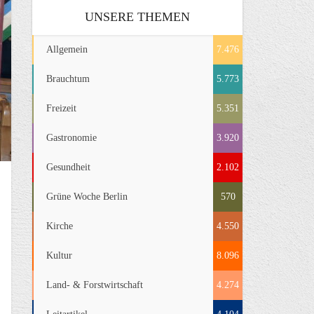
UNSERE THEMEN
Allgemein
7.476
Brauchtum
5.773
Freizeit
5.351
Gastronomie
3.920
Gesundheit
2.102
Grüne Woche Berlin
570
Kirche
4.550
Kultur
8.096
Land- & Forstwirtschaft
4.274