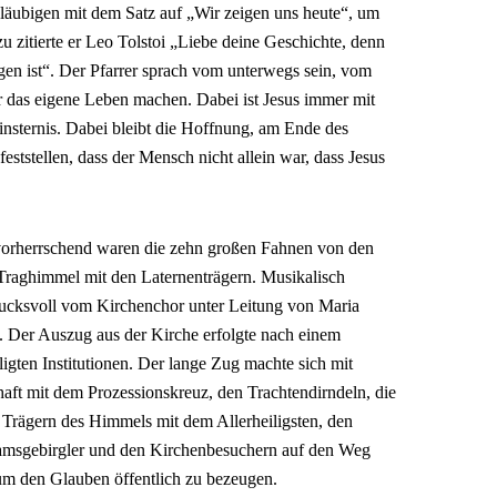
Gläubigen mit dem Satz auf „Wir zeigen uns heute“, um
u zitierte er Leo Tolstoi „Liebe deine Geschichte, denn
ngen ist“. Der Pfarrer sprach vom unterwegs sein, vom
 das eigene Leben machen. Dabei ist Jesus immer mit
nsternis. Dabei bleibt die Hoffnung, am Ende des
ststellen, dass der Mensch nicht allein war, dass Jesus
 vorherrschend waren die zehn großen Fahnen von den
raghimmel mit den Laternenträgern. Musikalisch
drucksvoll vom Kirchenchor unter Leitung von Maria
e. Der Auszug aus der Kirche erfolgte nach einem
gten Institutionen. Der lange Zug machte sich mit
haft mit dem Prozessionskreuz, den Trachtendirndeln, die
n Trägern des Himmels mit dem Allerheiligsten, den
amsgebirgler und den Kirchenbesuchern auf den Weg
 um den Glauben öffentlich zu bezeugen.