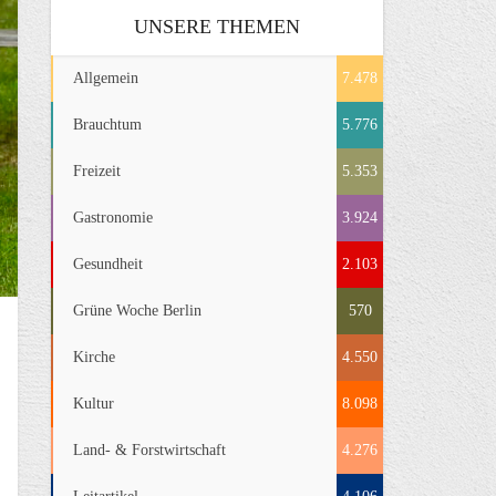
UNSERE THEMEN
Allgemein
7.478
Brauchtum
5.776
Freizeit
5.353
Gastronomie
3.924
Gesundheit
2.103
Grüne Woche Berlin
570
Kirche
4.550
Kultur
8.098
Land- & Forstwirtschaft
4.276