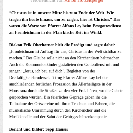
Veröffentlicht von
Anton Hötzelsperger
“Christus ist in unserer Mitte bis zum Ende der Welt. Wir
tragen ihn heute hinaus, um zu zeigen, hier ist Christus.“ Das
waren die Worte von Pfarrer Alfons Ley beim Festgottesdienst
an Fronleichnam in der Pfarrkirche Reit im Winkl.
Diakon Erik Oberhorner hielt die Predigt und sagte dabei:
„Fronleichnam ist Auftrag für uns, Christus in der Welt sichtbar zu
machen.“ Der Glaube solle nicht an den Kirchentüren haltmachen.
Auch die Kommunionkinder gestalteten den Gottesdienst mit und
sangen: „Jesus, ich bau auf dich“. Begleitet von der
Dreifaltigkeitsbruderschaft trug Pfarrer Alfons Lay bei der
anschließenden festlichen Prozession das Allerheiligste in der
Monstranz durch die Straßen zu den vier Freialtären, wo die Gebete
gesprochen wurden. Ein feierliches Gepräge gaben ihr die
Teilnahme der Ortsvereine mit ihren Trachten und Fahnen, die
musikalische Umrahmung durch den Kirchenchor und die
Musikkapelle und der Salut der Gebirgsschützenkompanie.
Bericht und Bilder: Sepp Hauser