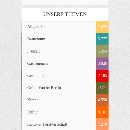
UNSERE THEMEN
Allgemein
7.478
Brauchtum
5.777
Freizeit
5.354
Gastronomie
3.926
Gesundheit
2.105
Grüne Woche Berlin
570
Kirche
4.550
Kultur
8.101
Land- & Forstwirtschaft
4.279