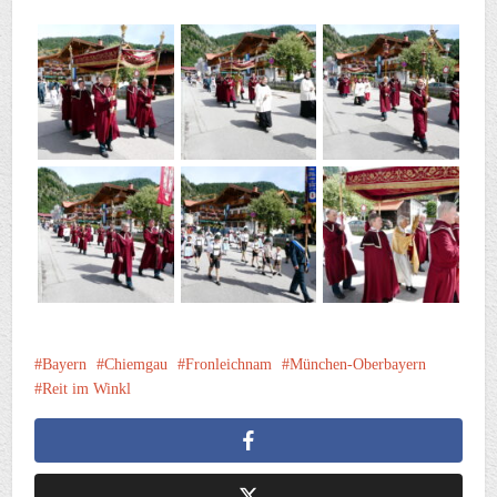
Bayern
Chiemgau
Fronleichnam
München-Oberbayern
Reit im Winkl