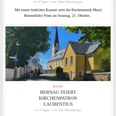
vor 3 Tagen
von
Anton Hötzelsperger
Mit einem festlichen Konzert setzt die Kirchenmusik Mariä
Himmelfahrt Prien am Sonntag, 25. Oktober...
Kirche
BERNAU FEIERT
KIRCHENPATRON
LAURENTIUS
vor 4 Tagen
von
Toni Hötzelsperger