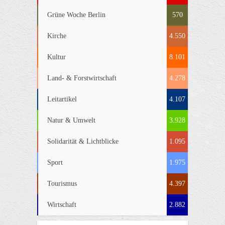
Grüne Woche Berlin
570
Kirche
4.550
Kultur
8.101
Land- & Forstwirtschaft
4.278
Leitartikel
4.107
Natur & Umwelt
3.928
Solidarität & Lichtblicke
1.095
Sport
1.975
Tourismus
4.397
Wirtschaft
2.882