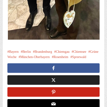
Bayern
Berlin
Brandenburg
Chiemgau
Chiemsee
Grüne
Woche
München-Oberbayern
Rosenheim
Spreewald