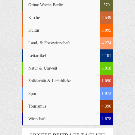
Grüne Woche Berlin
570
Kirche
4.549
Kultur
8.095
Land- & Forstwirtschaft
4.274
Leitartikel
4.101
Natur & Umwelt
3.918
Solidarität & Lichtblicke
1.090
Sport
1.972
Tourismus
4.396
Wirtschaft
2.878