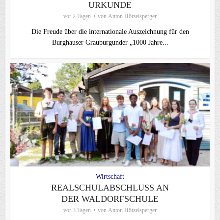
URKUNDE
vor 2 Tagen
von
Anton Hötzelsperger
Die Freude über die internationale Auszeichnung für den
Burghauser Grauburgunder „1000 Jahre...
Wirtschaft
REALSCHULABSCHLUSS AN
DER WALDORFSCHULE
vor 3 Tagen
von
Anton Hötzelsperger