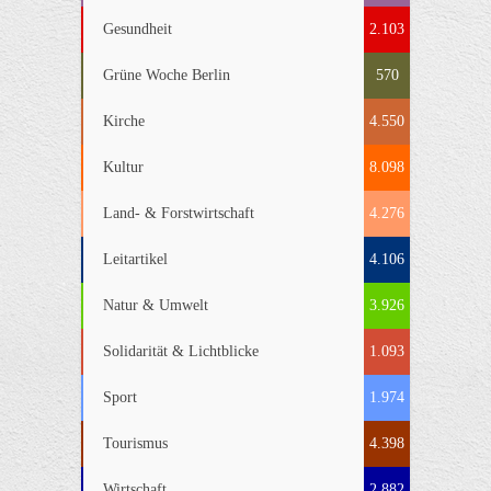
Gesundheit
2.103
Grüne Woche Berlin
570
Kirche
4.550
Kultur
8.098
Land- & Forstwirtschaft
4.276
Leitartikel
4.106
Natur & Umwelt
3.926
Solidarität & Lichtblicke
1.093
Sport
1.974
Tourismus
4.398
Wirtschaft
2.882