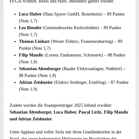
FEGA-Schmitt, Rexel und Hartl. Besonders geehrt wurden:
Luca Huber
(Hans Sporer GmbH, Rosenheim) – 89 Punkte
(Note 1,7)
Leo Rieseler
(Gemeindewerke Kiefersfelden) – 89 Punkte
(Note 1,7)
Thomas Linhart
(Wieser Elektro, Frauenneuharting) – 89
Punkte (Note 1,7)
Filip Mandic
(Lorenz Zunhammer, Schonstett) – 88 Punkte
(Note 1,8)
Sebastian Altenburger
(Baader Elektroanlagen, Nußdorf) –
88 Punkte (Note 1,8)
Adrian Zeislmeier
(Elektro Seidinger, Eiselfing) – 87 Punkte
(Note 1,9)
Zudem wurden die Staatspreisträger 2025 lobend erwähnt:
Sebastian Altenburger, Luca Huber, Pascal Licht, Filip Mandic
und Adrian Zeislmeier
.
Unter Applaus und voller Stolz mit ihren Gesellenbriefen in der
Hand, der einen bedeutenden Meilenstein im Berufsleben der