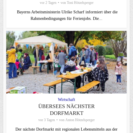
vor 2 Tagen
von
Toni Hötzelsperger
Bayerns Arbeitsministerin Ulrike Scharf informiert über die
Rahmenbedingungen für Ferienjobs. Die...
Wirtschaft
ÜBERSEES NÄCHSTER
DORFMARKT
vor 3 Tagen
von
Anton Hötzelsperger
Der nächste Dorfmarkt mit regionalen Lebensmitteln aus der