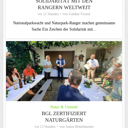
SOLIDARITÄT MIT DEN
RANGERN WELTWEIT
vor 12 Stunden
von
Günther Freund
Nationalparkwacht und Naturpark-Ranger machen gemeinsame
Sache Ein Zeichen der Solidarität mit...
Natur & Umwelt
BGL ZERTIFIZIERT
NATURGÄRTEN
vor 13 Stunden
von
Anton Hötzelsperger