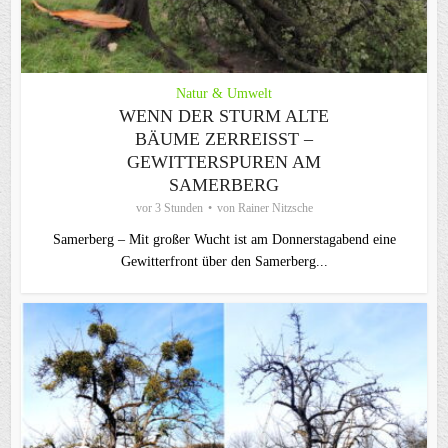
Natur & Umwelt
WENN DER STURM ALTE
BÄUME ZERREISST – G
EWITTERSPUREN AM S
AMERBERG
vor 3 Stunden
von
Rainer Nitzsche
Samerberg – Mit großer Wucht ist am Donnerstagabend eine
Gewitterfront über den Samerberg...