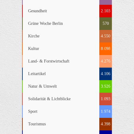
Gesundheit
2.103
Grüne Woche Berlin
570
Kirche
4.550
Kultur
8.098
Land- & Forstwirtschaft
4.276
Leitartikel
4.106
Natur & Umwelt
3.926
Solidarität & Lichtblicke
1.093
Sport
1.974
Tourismus
4.398