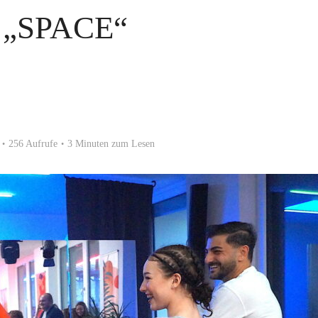
 „SPACE“
256 Aufrufe
3 Minuten zum Lesen