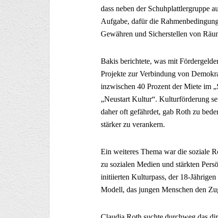
dass neben der Schuhplattlergruppe au
Aufgabe, dafür die Rahmenbedingung
Gewähren und Sicherstellen von Räu
Bakis berichtete, was mit Fördergelde
Projekte zur Verbindung von Demokrat
inzwischen 40 Prozent der Miete im „
„Neustart Kultur“. Kulturförderung s
daher oft gefährdet, gab Roth zu bede
stärker zu verankern.
Ein weiteres Thema war die soziale Ro
zu sozialen Medien und stärkten Persö
initiierten Kulturpass, der 18-Jährigen
Modell, das jungen Menschen den Zuga
Claudia Roth suchte durchweg das dir