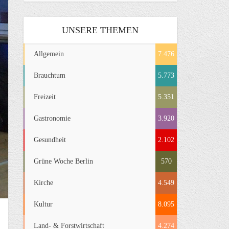
UNSERE THEMEN
Allgemein
7.476
Brauchtum
5.773
Freizeit
5.351
Gastronomie
3.920
Gesundheit
2.102
Grüne Woche Berlin
570
Kirche
4.549
Kultur
8.095
Land- & Forstwirtschaft
4.274