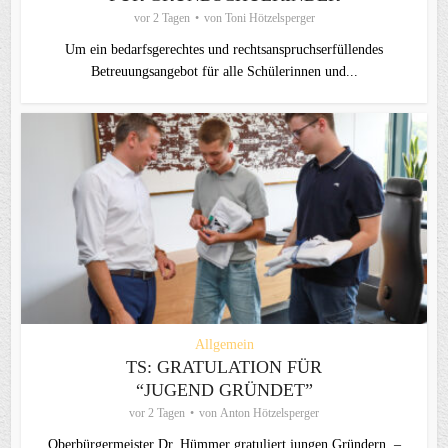
vor 2 Tagen
von
Toni Hötzelsperger
Um ein bedarfsgerechtes und rechtsanspruchserfüllendes
Betreuungsangebot für alle Schülerinnen und...
Allgemein
TS: GRATULATION FÜR
“JUGEND GRÜNDET”
vor 2 Tagen
von
Anton Hötzelsperger
Oberbürgermeister Dr. Hümmer gratuliert jungen Gründern –