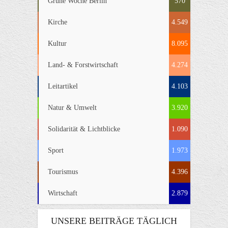
Grüne Woche Berlin
570
Kirche
4.549
Kultur
8.095
Land- & Forstwirtschaft
4.274
Leitartikel
4.103
Natur & Umwelt
3.920
Solidarität & Lichtblicke
1.090
Sport
1.973
Tourismus
4.396
Wirtschaft
2.879
UNSERE BEITRÄGE TÄGLICH