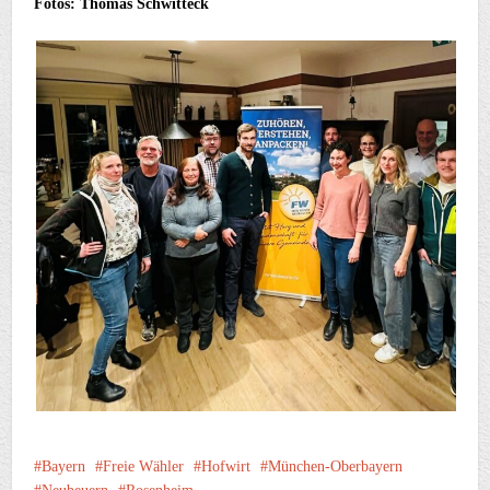
Fotos: Thomas Schwitteck
Bayern
Freie Wähler
Hofwirt
München-Oberbayern