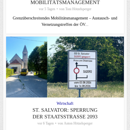
MOBILITÄTSMANAGEMENT
vor 5 Tagen
von
Toni Hötzelsperger
Grenzüberschreitendes Mobilitätsmanagement – Austausch- und
Vernetzungstreffen der ÖV...
Wirtschaft
ST. SALVATOR: SPERRUNG
DER STAATSSTRASSE 2093
vor 6 Tagen
von
Anton Hötzelsperger