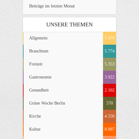
Beiträge im letzten Monat
UNSERE THEMEN
Allgemein
7.479
Brauchtum
5.774
Freizeit
5.353
Gastronomie
3.922
Gesundheit
2.102
Grüne Woche Berlin
570
Kirche
4.550
Kultur
8.097