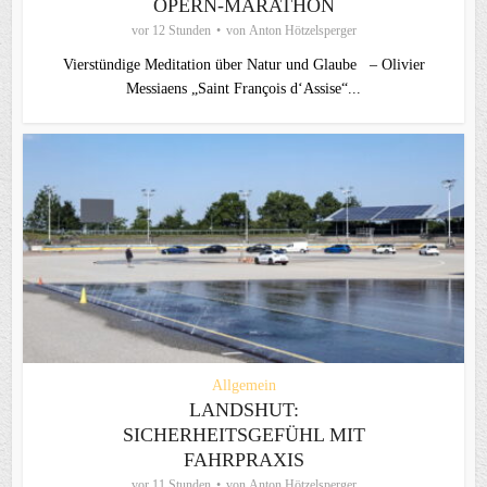
OPERN-MARATHON
vor 12 Stunden
von
Anton Hötzelsperger
Vierstündige Meditation über Natur und Glaube – Olivier
Messiaens „Saint François d‘Assise“...
Allgemein
LANDSHUT:
SICHERHEITSGEFÜHL MIT
FAHRPRAXIS
vor 11 Stunden
von
Anton Hötzelsperger