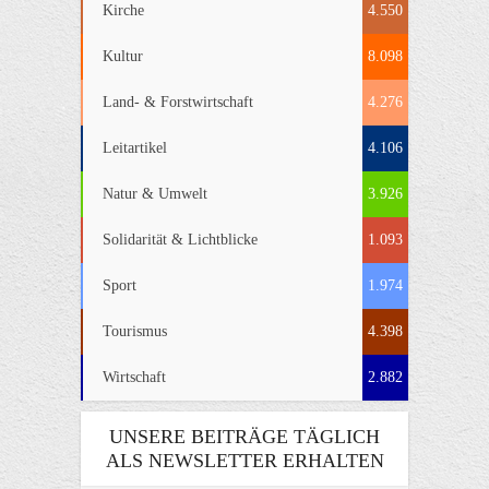
Kirche
4.550
Kultur
8.098
Land- & Forstwirtschaft
4.276
Leitartikel
4.106
Natur & Umwelt
3.926
Solidarität & Lichtblicke
1.093
Sport
1.974
Tourismus
4.398
Wirtschaft
2.882
UNSERE BEITRÄGE TÄGLICH
ALS NEWSLETTER ERHALTEN