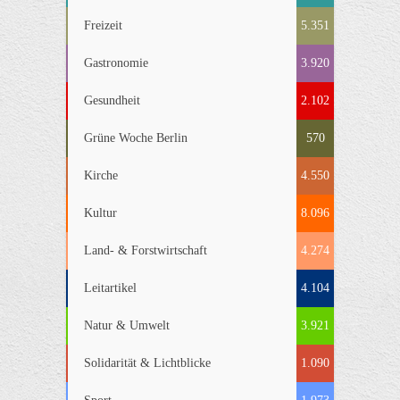
Freizeit
5.351
Gastronomie
3.920
Gesundheit
2.102
Grüne Woche Berlin
570
Kirche
4.550
Kultur
8.096
Land- & Forstwirtschaft
4.274
Leitartikel
4.104
Natur & Umwelt
3.921
Solidarität & Lichtblicke
1.090