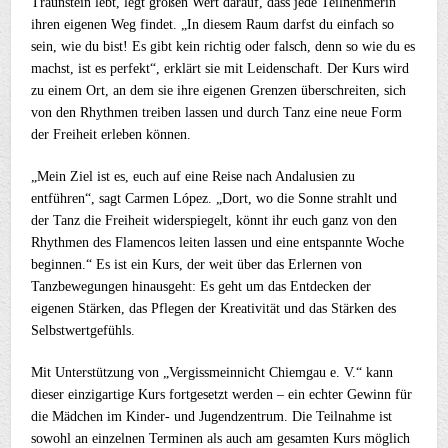
Traunstein lebt, legt großen Wert darauf, dass jede Teilnehmerin
ihren eigenen Weg findet. „In diesem Raum darfst du einfach so
sein, wie du bist! Es gibt kein richtig oder falsch, denn so wie du es
machst, ist es perfekt“, erklärt sie mit Leidenschaft. Der Kurs wird
zu einem Ort, an dem sie ihre eigenen Grenzen überschreiten, sich
von den Rhythmen treiben lassen und durch Tanz eine neue Form
der Freiheit erleben können.
„Mein Ziel ist es, euch auf eine Reise nach Andalusien zu
entführen“, sagt Carmen López. „Dort, wo die Sonne strahlt und
der Tanz die Freiheit widerspiegelt, könnt ihr euch ganz von den
Rhythmen des Flamencos leiten lassen und eine entspannte Woche
beginnen.“ Es ist ein Kurs, der weit über das Erlernen von
Tanzbewegungen hinausgeht: Es geht um das Entdecken der
eigenen Stärken, das Pflegen der Kreativität und das Stärken des
Selbstwertgefühls.
Mit Unterstützung von „Vergissmeinnicht Chiemgau e. V.“ kann
dieser einzigartige Kurs fortgesetzt werden – ein echter Gewinn für
die Mädchen im Kinder- und Jugendzentrum. Die Teilnahme ist
sowohl an einzelnen Terminen als auch am gesamten Kurs möglich