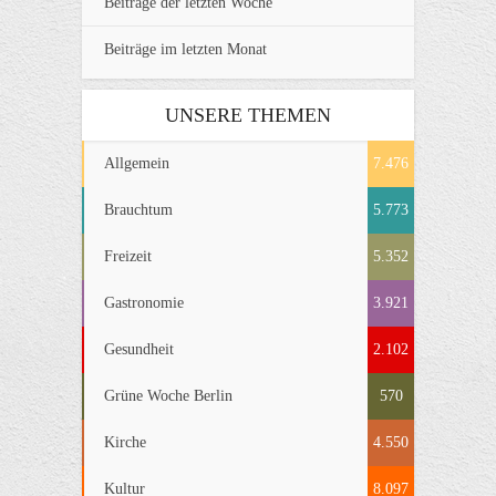
Beiträge der letzten Woche
Beiträge im letzten Monat
UNSERE THEMEN
Allgemein
7.476
Brauchtum
5.773
Freizeit
5.352
Gastronomie
3.921
Gesundheit
2.102
Grüne Woche Berlin
570
Kirche
4.550
Kultur
8.097