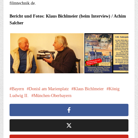
filmtechnik.de.
Bericht und Fotos: Klaus Bichlmeier (beim Interview) / Achim
Salcher
Bayern
Donisl am Marienplatz
Klaus Bichlmeier
König
Ludwig II.
München-Oberbayern