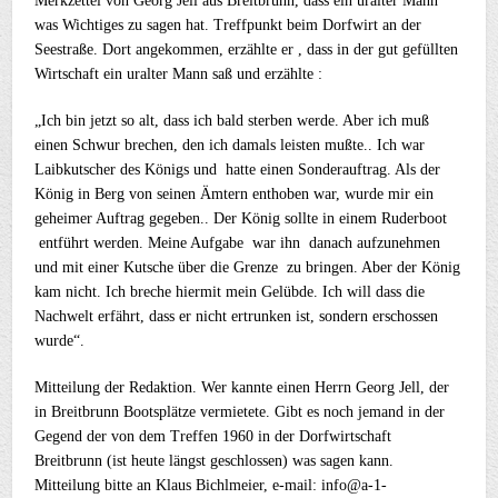
Merkzettel von Georg Jell aus Breitbrunn, dass ein uralter Mann
was Wichtiges zu sagen hat. Treffpunkt beim Dorfwirt an der
Seestraße. Dort angekommen, erzählte er , dass in der gut gefüllten
Wirtschaft ein uralter Mann saß und erzählte :
„Ich bin jetzt so alt, dass ich bald sterben werde. Aber ich muß
einen Schwur brechen, den ich damals leisten mußte.. Ich war
Laibkutscher des Königs und hatte einen Sonderauftrag. Als der
König in Berg von seinen Ämtern enthoben war, wurde mir ein
geheimer Auftrag gegeben.. Der König sollte in einem Ruderboot
entführt werden. Meine Aufgabe war ihn danach aufzunehmen
und mit einer Kutsche über die Grenze zu bringen. Aber der König
kam nicht. Ich breche hiermit mein Gelübde. Ich will dass die
Nachwelt erfährt, dass er nicht ertrunken ist, sondern erschossen
wurde“.
Mitteilung der Redaktion. Wer kannte einen Herrn Georg Jell, der
in Breitbrunn Bootsplätze vermietete. Gibt es noch jemand in der
Gegend der von dem Treffen 1960 in der Dorfwirtschaft
Breitbrunn (ist heute längst geschlossen) was sagen kann.
Mitteilung bitte an Klaus Bichlmeier, e-mail: info@a-1-