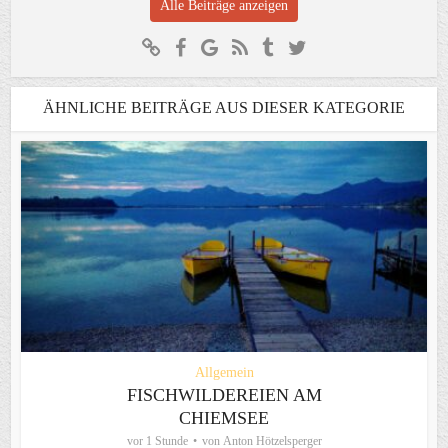
Alle Beiträge anzeigen
ÄHNLICHE BEITRÄGE AUS DIESER KATEGORIE
Allgemein
FISCHWILDEREIEN AM
CHIEMSEE
vor 1 Stunde
von
Anton Hötzelsperger