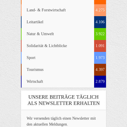
Land- & Forstwirtschaft
4.275
Leitartikel
4.106
Natur & Umwelt
3.922
Solidarität & Lichtblicke
1.091
Sport
1.973
Tourismus
4.397
Wirtschaft
2.879
UNSERE BEITRÄGE TÄGLICH
ALS NEWSLETTER ERHALTEN
Wir versenden täglich einen Newsletter mit
den aktuellen Meldungen.