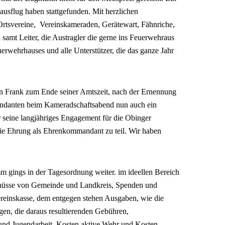
usflug haben stattgefunden. Mit herzlichen
tsvereine, Vereinskameraden, Gerätewart, Fähnriche,
samt Leiter, die Austragler die gerne ins Feuerwehraus
wehrhauses und alle Unterstützer, die das ganze Jahr
on Frank zum Ende seiner Amtszeit, nach der Ernennung
danten beim Kameradschaftsabend nun auch ein
r seine langjähriges Engagement für die Obinger
e Ehrung als Ehrenkommandant zu teil. Wir haben
gings in der Tagesordnung weiter. im ideellen Bereich
hüsse von Gemeinde und Landkreis, Spenden und
reinskasse, dem entgegen stehen Ausgaben, wie die
en, die daraus resultierenden Gebühren,
und Jugendarbeit, Kosten aktive Wehr und Kosten