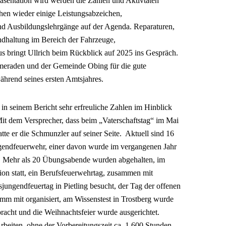
räsentation wird werden die Zahlen und Aktivtäten
hen wieder einige Leistungsabzeichen,
d Ausbildungslehrgänge auf der Agenda. Reparaturen,
dhaltung im Bereich der Fahrzeuge,
s bringt Ullrich beim Rückblick auf 2025 ins Gespräch.
ameraden und der Gemeinde Obing für die gute
hrend seines ersten Amtsjahres.
in seinem Bericht sehr erfreuliche Zahlen im Hinblick
it dem Versprecher, dass beim „Vaterschaftstag“ im Mai
te er die Schmunzler auf seiner Seite. Aktuell sind 16
gendfeuerwehr, einer davon wurde im vergangenen Jahr
t. Mehr als 20 Übungsabende wurden abgehalten, im
on statt, ein Berufsfeuerwehrtag, zusammen mit
isjungendfeuertag in Pietling besucht, der Tag der offenen
mm mit organisiert, am Wissenstest in Trostberg wurde
racht und die Weihnachtsfeier wurde ausgerichtet.
rbeiten, ohne der Vorbereitungszeit ca. 1.600 Stunden