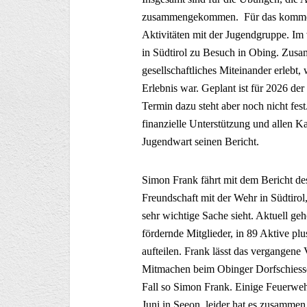
zusammengekommen. Für das kommend
Aktivitäten mit der Jugendgruppe. Im
in Südtirol zu Besuch in Obing. Zu
gesellschaftliches Miteinander erlebt
Erlebnis war. Geplant ist für 2026 der
Termin dazu steht aber noch nicht fes
finanzielle Unterstützung und allen 
Jugendwart seinen Bericht.
Simon Frank fährt mit dem Bericht des
Freundschaft mit der Wehr in Südtirol,
sehr wichtige Sache sieht. Aktuell ge
fördernde Mitglieder, in 89 Aktive pl
aufteilen. Frank lässt das vergangene 
Mitmachen beim Obinger Dorfschiessen
Fall so Simon Frank. Einige Feuerweh
Juni in Seeon, leider hat es zusammen