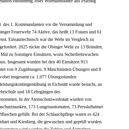
amation einstimmig Josef Wurmannstätter aus Pfaffing
icht des 1. Kommandanten vor die Versammlung und
 Obinger Feuerwehr 74 Aktive, das heißt 13 Frauen und 61
enst. Einsatztechnisch war die Wehr im Vergleich zu
gefordert. 2025 rückte die Obinger Wehr zu 13 Bränden,
5 Mal zu Sonstigen Einsätzen, wozu Sicherheitswachen
aus. Insgesamt wurden bei den 40 Einsätzen 913
richtet von 9 Zugübungen, 9 Maschinisten-Übungen und 8
wobei insgesamt ca. 1.077 Übungsstunden
istungskontingentübung in Eichstätt wurde besucht, an
ehrschule und 18 Lehrgängen des
genommen. In der Atemschutzwerkstatt wurden von
schutzmasken, 173 Lungenautomaten, 73 Pressluftatmer
tflaschen gefüllt. Bei der Schlauchpflege waren es 424
tenhart und Kienberg, die gewaschen und geprüft wurden.