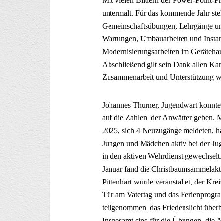
Mit vielen Bildern der Power-Point-P
untermalt. Für das kommende Jahr ste
Gemeinschaftsübungen, Lehrgänge un
Wartungen, Umbauarbeiten und Instan
Modernisierungsarbeiten im Gerätehau
Abschließend gilt sein Dank allen K
Zusammenarbeit und Unterstützung wä
Johannes Thurner, Jugendwart konnte 
auf die Zahlen der Anwärter geben. M
2025, sich 4 Neuzugänge meldeten, hat
Jungen und Mädchen aktiv bei der Ju
in den aktiven Wehrdienst gewechsel
Januar fand die Christbaumsammelakti
Pittenhart wurde veranstaltet, der Kre
Tür am Vatertag und das Ferienprogra
teilgenommen, das Friedenslicht überb
Insgesamt sind für die Übungen, die A