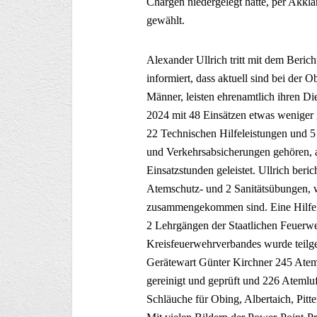
Chargen niedergelegt hatte, per Akkl
gewählt.
Alexander Ullrich tritt mit dem Ber
informiert, dass aktuell sind bei der
Männer, leisten ehrenamtlich ihren Di
2024 mit 48 Einsätzen etwas weniger 
22 Technischen Hilfeleistungen und 
und Verkehrsabsicherungen gehören, 
Einsatzstunden geleistet. Ullrich be
Atemschutz- und 2 Sanitätsübungen, 
zusammengekommen sind. Eine Hilfele
2 Lehrgängen der Staatlichen Feuerw
Kreisfeuerwehrverbandes wurde teil
Gerätewart Günter Kirchner 245 Atem
gereinigt und geprüft und 226 Atemluf
Schläuche für Obing, Albertaich, Pit