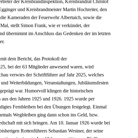
treter der Kreisbrandinspektion, Kreisbrandrat Christof
Egginger und Kreisbrandmeister Martin Hochreiter, den
ie Kameraden der Feuerwehr Albertaich, sowie die
 Mal, stellt Simon Frank, wie er verkündet, der
nd übernimmt im Anschluss das Gedenken der im letzten
er.
 mit dem Bericht, das Protokoll der
5, bei der 63 Mitglieder anwesend waren, wird
chau verwies der Schriftführer auf Jahr 2025, welches
- und Weiterbildungen, Veranstaltungen, Jubiläumsfesten
prägt war. Humorvoll klingen die historischen
 aus den Jahren 1925 und 1926. 1925 wurde per
ldigtes Fernbleiben bei den Übungen festgelegt. Einmal
hrmals Wegbleiben ging dann schon ins Geld, bzw.
edschaft mit sich bringen. Am 10. Januar 1926 wurde bei
isherigen Rottenführers Sebastian Westner, der seine