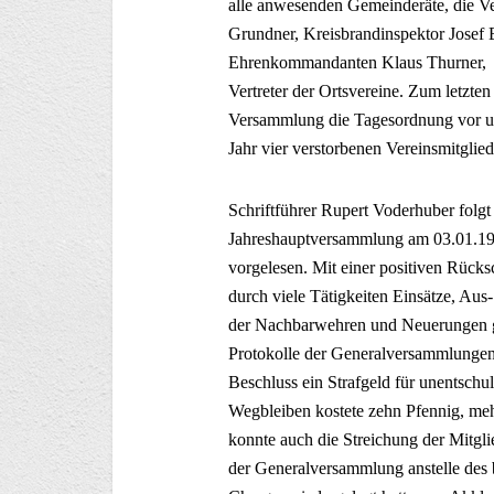
alle anwesenden Gemeinderäte, die Ver
Grundner, Kreisbrandinspektor Josef 
Ehrenkommandanten Klaus Thurner, d
Vertreter der Ortsvereine. Zum letzten
Versammlung die Tagesordnung vor u
Jahr vier verstorbenen Vereinsmitglied
Schriftführer Rupert Voderhuber folgt
Jahreshauptversammlung am 03.01.192
vorgelesen. Mit einer positiven Rücks
durch viele Tätigkeiten Einsätze, Aus
der Nachbarwehren und Neuerungen ge
Protokolle der Generalversammlungen
Beschluss ein Strafgeld für unentschu
Wegbleiben kostete zehn Pfennig, me
konnte auch die Streichung der Mitgli
der Generalversammlung anstelle des b