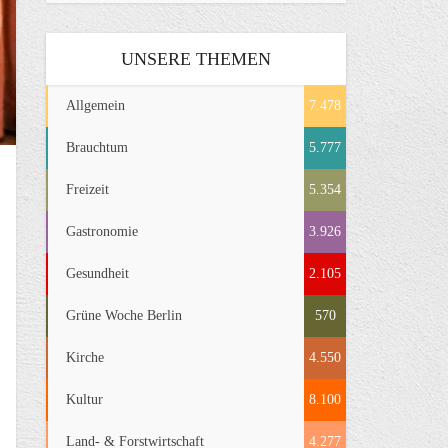
UNSERE THEMEN
Allgemein
7.478
Brauchtum
5.777
Freizeit
5.354
Gastronomie
3.926
Gesundheit
2.105
Grüne Woche Berlin
570
Kirche
4.550
Kultur
8.100
Land- & Forstwirtschaft
4.277