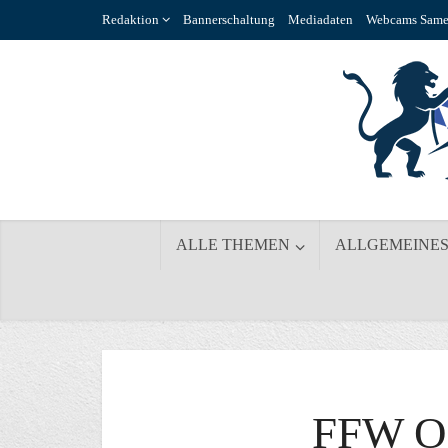
Redaktion
Bannerschaltung
Mediadaten
Webcams Same
ALLE THEMEN
ALLGEMEINE
FFW O