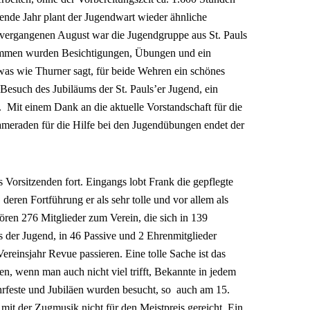
e Jahr plant der Jugendwart wieder ähnliche
 vergangenen August war die Jugendgruppe aus St. Pauls
sammen wurden Besichtigungen, Übungen und ein
, was wie Thurner sagt, für beide Wehren ein schönes
 Besuch des Jubiläums der St. Pauls’er Jugend, ein
t. Mit einem Dank an die aktuelle Vorstandschaft für die
Kameraden für die Hilfe bei den Jugendübungen endet der
 Vorsitzenden fort. Eingangs lobt Frank die gepflegte
 deren Fortführung er als sehr tolle und vor allem als
hören 276 Mitglieder zum Verein, die sich in 139
us der Jugend, in 46 Passive und 2 Ehrenmitglieder
Vereinsjahr Revue passieren. Eine tolle Sache ist das
, wenn man auch nicht viel trifft, Bekannte in jedem
rfeste und Jubiläen wurden besucht, so auch am 15.
 mit der Zugmusik nicht für den Meistpreis gereicht. Ein