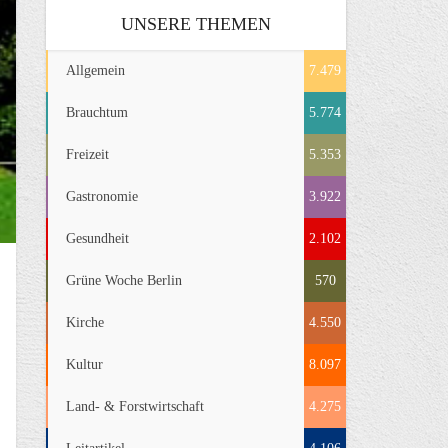
UNSERE THEMEN
Allgemein
7.479
Brauchtum
5.774
Freizeit
5.353
Gastronomie
3.922
Gesundheit
2.102
Grüne Woche Berlin
570
Kirche
4.550
Kultur
8.097
Land- & Forstwirtschaft
4.275