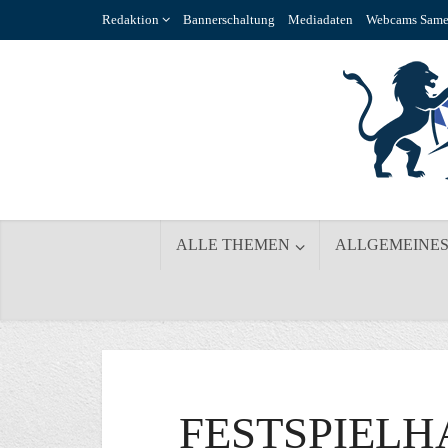
Redaktion
Bannerschaltung
Mediadaten
Webcams Same
ALLE THEMEN
ALLGEMEINE
FESTSPIELH