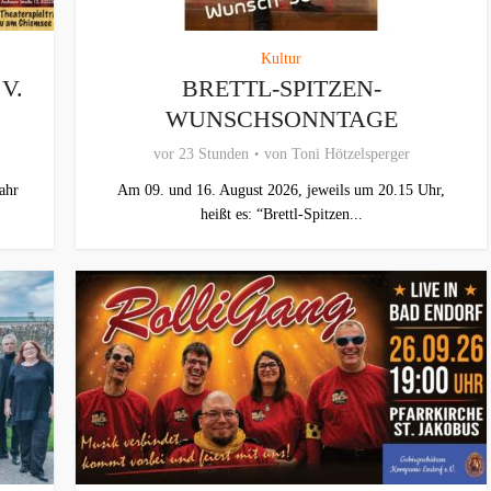
Kultur
V.
BRETTL-SPITZEN-
WUNSCHSONNTAGE
vor 23 Stunden
von
Toni Hötzelsperger
ahr
Am 09. und 16. August 2026, jeweils um 20.15 Uhr,
heißt es: “Brettl-Spitzen...