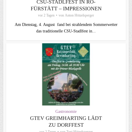
CSU-STADLFEST IN RO-
FÜRSTÄTT – IMPRESSIONEN
vor 2 Tagen
von
Anton Hötzelsperger
Am Dienstag, 4. August fand bei strahlendem Sommerwetter
das traditionelle CSU-Stadlfest in...
Gastronomie
GTEV GREIMHARTING LÄDT
ZU DORFFEST
vor 2 Tagen
von
Toni Hötzelsperger