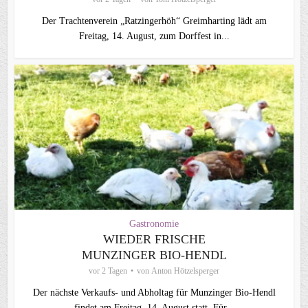
Der Trachtenverein „Ratzingerhöh“ Greimharting lädt am
Freitag, 14. August, zum Dorffest in...
Gastronomie
WIEDER FRISCHE
MUNZINGER BIO-HENDL
vor 2 Tagen
von
Anton Hötzelsperger
Der nächste Verkaufs- und Abholtag für Munzinger Bio-Hendl
findet am Freitag, 14. August statt. Für...