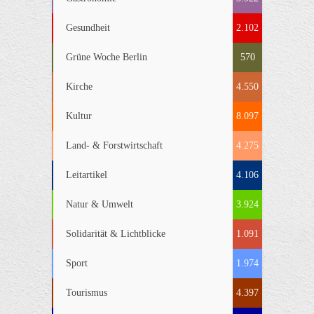
Gesundheit
2.102
Grüne Woche Berlin
570
Kirche
4.550
Kultur
8.097
Land- & Forstwirtschaft
4.275
Leitartikel
4.106
Natur & Umwelt
3.924
Solidarität & Lichtblicke
1.091
Sport
1.974
Tourismus
4.397