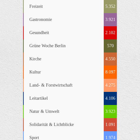
Freizeit
5.352
Gastronomie
3.921
Gesundheit
2.102
Grüne Woche Berlin
570
Kirche
4.550
Kultur
8.097
Land- & Forstwirtschaft
4.275
Leitartikel
4.106
Natur & Umwelt
3.923
Solidarität & Lichtblicke
1.091
Sport
1.974