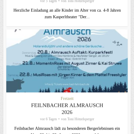
vor 5 Tagen
von
Toni Hötzelsperger
Herzliche Einladung an alle Kinder im Alter von ca. 4-8 Jahren
zum Kasperltheater “Der...
Freizeit
FEILNBACHER ALMRAUSCH
2026
vor 6 Tagen
von
Toni Hötzelsperger
Feilnbacher Almrausch lädt zu besonderen Bergerlebnissen ein