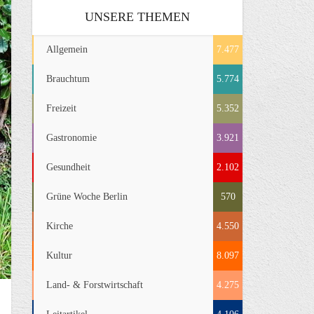
UNSERE THEMEN
Allgemein
7.477
Brauchtum
5.774
Freizeit
5.352
Gastronomie
3.921
Gesundheit
2.102
Grüne Woche Berlin
570
Kirche
4.550
Kultur
8.097
Land- & Forstwirtschaft
4.275