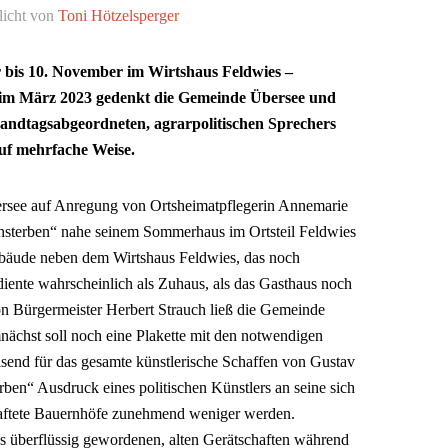
licht von
Toni Hötzelsperger
 bis 10. November im Wirtshaus Feldwies –
 im März 2023 gedenkt die Gemeinde Übersee und
Landtagsabgeordneten, agrarpolitischen Sprechers
uf mehrfache Weise.
bersee auf Anregung von Ortsheimatpflegerin Annemarie
rnsterben“ nahe seinem Sommerhaus im Ortsteil Feldwies
 Gebäude neben dem Wirtshaus Feldwies, das noch
diente wahrscheinlich als Zuhaus, als das Gasthaus noch
n Bürgermeister Herbert Strauch ließ die Gemeinde
nächst soll noch eine Plakette mit den notwendigen
nd für das gesamte künstlerische Schaffen von Gustav
rben“ Ausdruck eines politischen Künstlers an seine sich
haftete Bauernhöfe zunehmend weniger werden.
us überflüssig gewordenen, alten Gerätschaften während