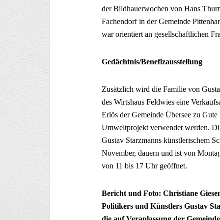
der Bildhauerwochen von Hans Thurner
Fachendorf in der Gemeinde Pittenha
war orientiert an gesellschaftlichen Fr
Gedächtnis/Benefizausstellung
Zusätzlich wird die Familie von Gust
des Wirtshaus Feldwies eine Verkaufsa
Erlös der Gemeinde Übersee zu Gute k
Umweltprojekt verwendet werden. Die
Gustav Starzmanns künstlerischem Sch
November, dauern und ist von Montag
von 11 bis 17 Uhr geöffnet.
Bericht und Foto: Christiane Giese
Politikers und Künstlers Gustav S
die auf Veranlassung der Gemeinde