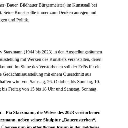
 (Bauer, Bildhauer Bürgermeister) im Kunststall bei
rt. Seine Kunst sollte immer zum Denken anregen und
agen und Politik.
av Starzmann (1944 bis 2023) in den Ausstellungsräumen
usstellung mit Werken des Künstlers veranstalten, deren
ommt. Im Sinne des Verstorbenen soll der Erlös für ein
 Gedächtnisausstellung mit einem Querschnitt aus
affen wird von Samstag, 26. Oktober, bis Sonntag, 10.
 bis Freitag von 15 bis 18 Uhr und Samstag, Sonntag
n – Pia Starzmann, die Witwe des 2023 verstorbenen
tarzmann, neben seiner Skulptur „Bauernsterben“,
 Übersee nun im öffentlichen Raum in der Feldwies