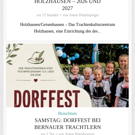
HOLZHAUSEN – 2026 UND
2027
vor 15 Stunden
von
Anton Hötzelsperger
Holzhausen/Geisenhausen – Das Trachtenkulturzentrum
Holzhausen, eine Einrichtung des des...
Brauchtum
SAMSTAG: DORFFEST BEI
BERNAUER TRACHTLERN
vor 1 Tag
von
Anton Hötzelsperger