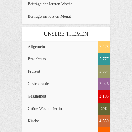
Beiträge der letzten Woche
Beiträge im letzten Monat
UNSERE THEMEN
Allgemein
7.478
Brauchtum
5.777
Freizeit
5.354
Gastronomie
3.926
Gesundheit
2.105
Grüne Woche Berlin
570
Kirche
4.550