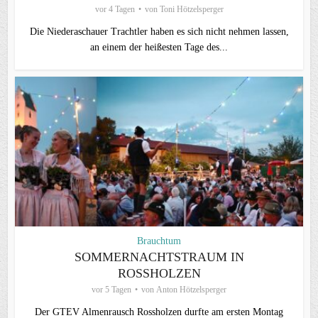
vor 4 Tagen
von
Toni Hötzelsperger
Die Niederaschauer Trachtler haben es sich nicht nehmen lassen,
an einem der heißesten Tage des...
Brauchtum
SOMMERNACHTSTRAUM IN
ROSSHOLZEN
vor 5 Tagen
von
Anton Hötzelsperger
Der GTEV Almenrausch Rossholzen durfte am ersten Montag