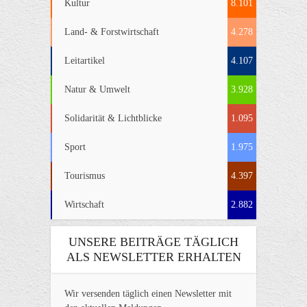
Kultur
8.101
Land- & Forstwirtschaft
4.278
Leitartikel
4.107
Natur & Umwelt
3.928
Solidarität & Lichtblicke
1.095
Sport
1.975
Tourismus
4.397
Wirtschaft
2.882
UNSERE BEITRÄGE TÄGLICH
ALS NEWSLETTER ERHALTEN
Wir versenden täglich einen Newsletter mit