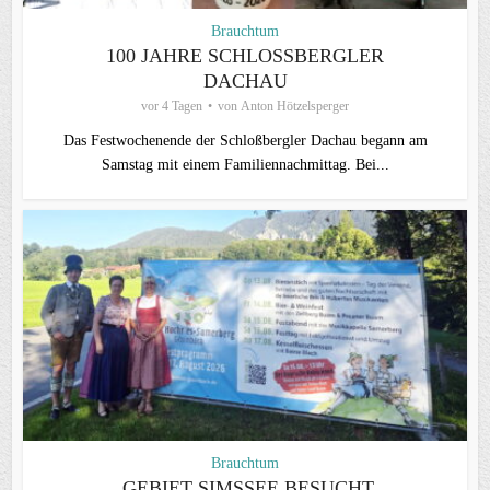
Brauchtum
100 JAHRE SCHLOSSBERGLER D
ACHAU
vor 4 Tagen
von
Anton Hötzelsperger
Das Festwochenende der Schloßbergler Dachau begann am
Samstag mit einem Familiennachmittag. Bei...
Brauchtum
GEBIET SIMSSEE BESUCHT