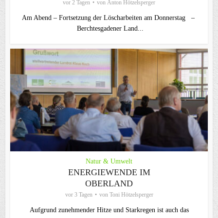
vor 2 Tagen
von
Anton Hötzelsperger
Am Abend – Fortsetzung der Löscharbeiten am Donnerstag –
Berchtesgadener Land...
Natur & Umwelt
ENERGIEWENDE IM
OBERLAND
vor 3 Tagen
von
Toni Hötzelsperger
Aufgrund zunehmender Hitze und Starkregen ist auch das