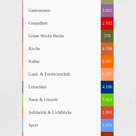
Gastronomie
3.921
Gesundheit
2.102
Grüne Woche Berlin
570
Kirche
4.550
Kultur
8.097
Land- & Forstwirtschaft
4.275
Leitartikel
4.106
Natur & Umwelt
3.923
Solidarität & Lichtblicke
1.091
Sport
1.974