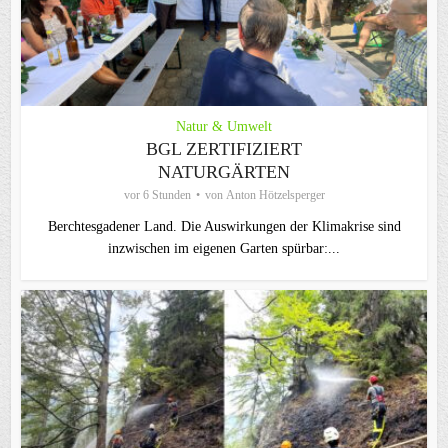
Natur & Umwelt
BGL ZERTIFIZIERT
NATURGÄRTEN
vor 6 Stunden
von
Anton Hötzelsperger
Berchtesgadener Land. Die Auswirkungen der Klimakrise sind
inzwischen im eigenen Garten spürbar:...