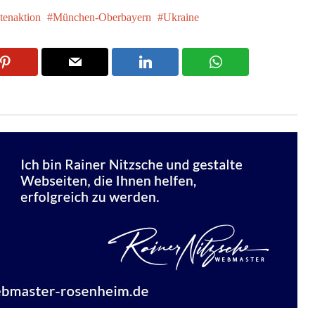
tenaktion
München-Oberbayern
Ukraine