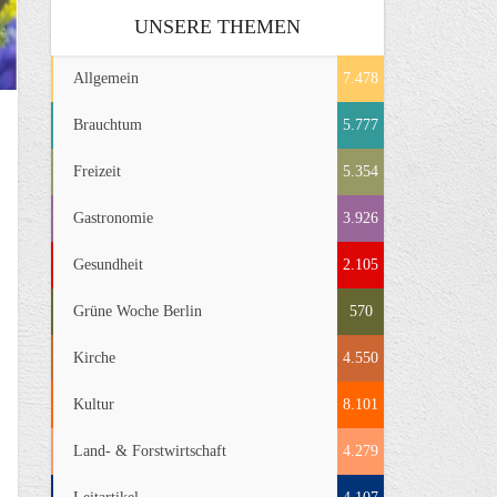
UNSERE THEMEN
Allgemein
7.478
Brauchtum
5.777
Freizeit
5.354
Gastronomie
3.926
Gesundheit
2.105
Grüne Woche Berlin
570
Kirche
4.550
Kultur
8.101
Land- & Forstwirtschaft
4.279