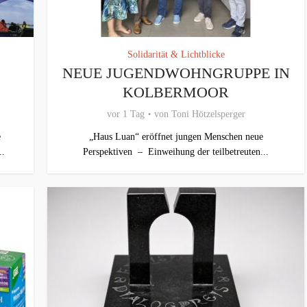
Solidarität & Lichtblicke
NEUE JUGENDWOHNGRUPPE IN
KOLBERMOOR
vor 1 Tag
von
Toni Hötzelsperger
e
„Haus Luan“ eröffnet jungen Menschen neue
..
Perspektiven – Einweihung der teilbetreuten...