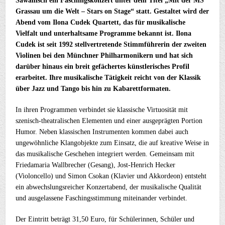
Sawallisch ein Faschingskonzert unter dem Titel „Mit der MS
Grassau um die Welt – Stars on Stage“ statt. Gestaltet wird der
Abend vom Ilona Cudek Quartett, das für musikalische
Vielfalt und unterhaltsame Programme bekannt ist. Ilona
Cudek ist seit 1992 stellvertretende Stimmführerin der zweiten
Violinen bei den Münchner Philharmonikern und hat sich
darüber hinaus ein breit gefächertes künstlerisches Profil
erarbeitet. Ihre musikalische Tätigkeit reicht von der Klassik
über Jazz und Tango bis hin zu Kabarettformaten.
In ihren Programmen verbindet sie klassische Virtuosität mit
szenisch-theatralischen Elementen und einer ausgeprägten Portion
Humor. Neben klassischen Instrumenten kommen dabei auch
ungewöhnliche Klangobjekte zum Einsatz, die auf kreative Weise in
das musikalische Geschehen integriert werden. Gemeinsam mit
Friedamaria Wallbrecher (Gesang), Jost-Henrich Hecker
(Violoncello) und Simon Csokan (Klavier und Akkordeon) entsteht
ein abwechslungsreicher Konzertabend, der musikalische Qualität
und ausgelassene Faschingsstimmung miteinander verbindet.
Der Eintritt beträgt 31,50 Euro, für Schülerinnen, Schüler und