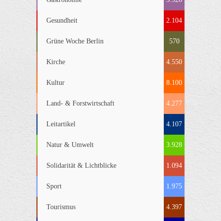
Gesundheit
2.104
Grüne Woche Berlin
570
Kirche
4.550
Kultur
8.100
Land- & Forstwirtschaft
4.277
Leitartikel
4.107
Natur & Umwelt
3.928
Solidarität & Lichtblicke
1.094
Sport
1.975
Tourismus
4.397