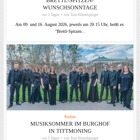
BRETTL-SPITZEN-
WUNSCHSONNTAGE
vor 2 Tagen
von
Toni Hötzelsperger
Am 09. und 16. August 2026, jeweils um 20.15 Uhr, heißt es:
“Brettl-Spitzen...
Kultur
MUSIKSOMMER IM BURGHOF
IN TITTMONING
vor 3 Tagen
von
Toni Hötzelsperger