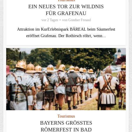
EIN NEUES TOR ZUR WILDNIS
FÜR GRAFENAU
vor 2 Tagen
von
Günther Freund
Attraktion im KurErlebnispark BÄREAL beim Säumerfest
eröffnet Grafenau. Der Rothirsch röhrt, wenn...
Tourismus
BAYERNS GRÖSSTES R
ÖMERFEST IN BAD G