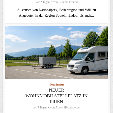
vor 2 Tagen
von
Günther Freund
Austausch von Nationalpark, Ferienregion und VdK zu
Angeboten in der Region Sowohl „Indoor als auch...
Tourismus
NEUER
WOHNMOBILSTELLPLATZ IN
PRIEN
vor 3 Tagen
von
Anton Hötzelsperger