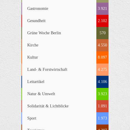
Gastronomie
3.921
Gesundheit
2.102
Grüne Woche Berlin
570
Kirche
4.550
Kultur
8.097
Land- & Forstwirtschaft
4.275
Leitartikel
4.106
Natur & Umwelt
3.923
Solidarität & Lichtblicke
1.091
Sport
1.973