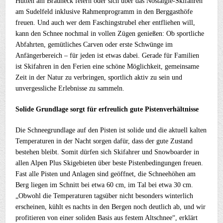
Hütten am Brauneck feiern oder sich über das Nostalgie-Skifahren
am Sudelfeld inklusive Rahmenprogramm in den Berggasthöfe
freuen. Und auch wer dem Faschingstrubel eher entfliehen will,
kann den Schnee nochmal in vollen Zügen genießen: Ob sportliche
Abfahrten, gemütliches Carven oder erste Schwünge im
Anfängerbereich – für jeden ist etwas dabei. Gerade für Familien
ist Skifahren in den Ferien eine schöne Möglichkeit, gemeinsame
Zeit in der Natur zu verbringen, sportlich aktiv zu sein und
unvergessliche Erlebnisse zu sammeln.
Solide Grundlage sorgt für erfreulich gute Pistenverhältnisse
Die Schneegrundlage auf den Pisten ist solide und die aktuell kalten
Temperaturen in der Nacht sorgen dafür, dass der gute Zustand
bestehen bleibt. Somit dürfen sich Skifahrer und Snowboarder in
allen Alpen Plus Skigebieten über beste Pistenbedingungen freuen.
Fast alle Pisten und Anlagen sind geöffnet, die Schneehöhen am
Berg liegen im Schnitt bei etwa 60 cm, im Tal bei etwa 30 cm.
„Obwohl die Temperaturen tagsüber nicht besonders winterlich
erscheinen, kühlt es nachts in den Bergen noch deutlich ab, und wir
profitieren von einer soliden Basis aus festem Altschnee“, erklärt