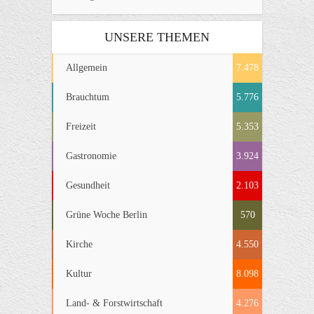
UNSERE THEMEN
Allgemein
7.478
Brauchtum
5.776
Freizeit
5.353
Gastronomie
3.924
Gesundheit
2.103
Grüne Woche Berlin
570
Kirche
4.550
Kultur
8.098
Land- & Forstwirtschaft
4.276