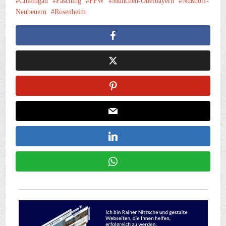
Chiemgau
Fasching
FFW
München-Oberbayern
Nußdorf-
Neubeuern
Rosenheim