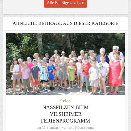
Alle Beiträge anzeigen
ÄHNLICHE BEITRÄGE AUS DIESER KATEGORIE
Freizeit
NASSFILZEN BEIM
VILSHEIMER
FERIENPROGRAMM
vor 11 Stunden
von
Toni Hötzelsperger