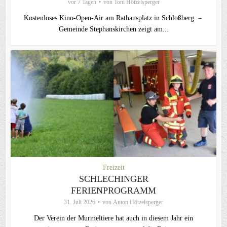
vor 7 Tagen
von
Toni Hötzelsperger
Kostenloses Kino-Open-Air am Rathausplatz in Schloßberg –
Gemeinde Stephanskirchen zeigt am...
Freizeit
SCHLECHINGER
FERIENPROGRAMM
31. Juli 2026
von
Anton Hötzelsperger
Der Verein der Murmeltiere hat auch in diesem Jahr ein