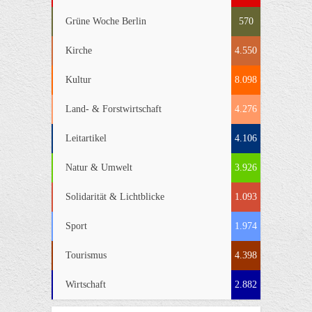
Grüne Woche Berlin
570
Kirche
4.550
Kultur
8.098
Land- & Forstwirtschaft
4.276
Leitartikel
4.106
Natur & Umwelt
3.926
Solidarität & Lichtblicke
1.093
Sport
1.974
Tourismus
4.398
Wirtschaft
2.882