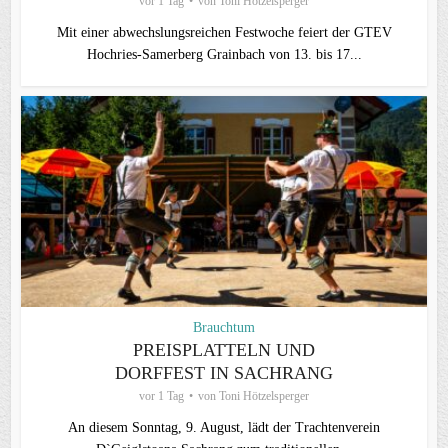
vor 1 Tag
von
Toni Hötzelsperger
Mit einer abwechslungsreichen Festwoche feiert der GTEV
Hochries-Samerberg Grainbach von 13. bis 17...
Brauchtum
PREISPLATTELN UND
DORFFEST IN SACHRANG
vor 1 Tag
von
Toni Hötzelsperger
An diesem Sonntag, 9. August, lädt der Trachtenverein