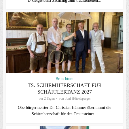
D`Geiglstoana Sachrang zum traditionellen...
Brauchtum
TS: SCHIRMHERRSCHAFT FÜR
SCHÄFFLERTANZ 2027
vor 2 Tagen
von
Toni Hötzelsperger
Oberbürgermeister Dr. Christian Hümmer übernimmt die
Schirmherrschaft für den Traunsteiner...