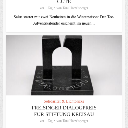
GUTE
vor 1 Tag
von
Toni Hötzelsperger
Salus startet mit zwei Neuheiten in die Wintersaison: Der Tee-
Adventskalender erscheint im neuen...
Solidarität & Lichtblicke
FREISINGER DIALOGPREIS
FÜR STIFTUNG KREISAU
vor 1 Tag
von
Toni Hötzelsperger