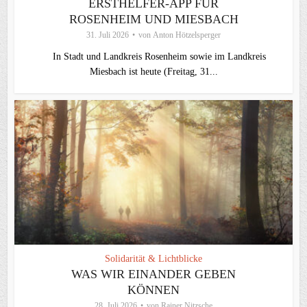
ERSTHELFER-APP FÜR
ROSENHEIM UND MIESBACH
31. Juli 2026
von
Anton Hötzelsperger
In Stadt und Landkreis Rosenheim sowie im Landkreis
Miesbach ist heute (Freitag, 31...
Solidarität & Lichtblicke
WAS WIR EINANDER GEBEN
KÖNNEN
28. Juli 2026
von
Rainer Nitzsche