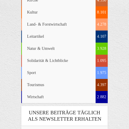
Kirche
4.550
Kultur
8.101
Land- & Forstwirtschaft
4.278
Leitartikel
4.107
Natur & Umwelt
3.928
Solidarität & Lichtblicke
1.095
Sport
1.975
Tourismus
4.397
Wirtschaft
2.882
UNSERE BEITRÄGE TÄGLICH
ALS NEWSLETTER ERHALTEN