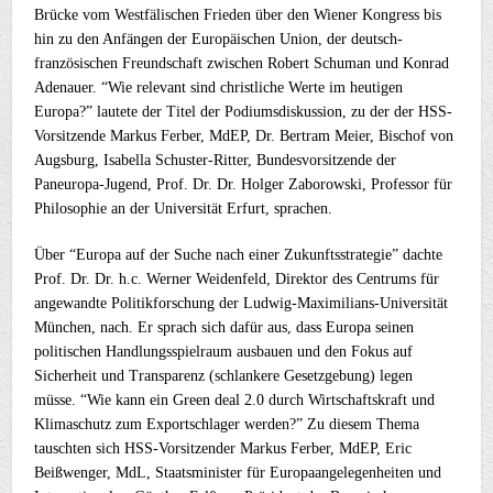
Brücke vom Westfälischen Frieden über den Wiener Kongress bis
hin zu den Anfängen der Europäischen Union, der deutsch-
französischen Freundschaft zwischen Robert Schuman und Konrad
Adenauer. “Wie relevant sind christliche Werte im heutigen
Europa?” lautete der Titel der Podiumsdiskussion, zu der der HSS-
Vorsitzende Markus Ferber, MdEP, Dr. Bertram Meier, Bischof von
Augsburg, Isabella Schuster-Ritter, Bundesvorsitzende der
Paneuropa-Jugend, Prof. Dr. Dr. Holger Zaborowski, Professor für
Philosophie an der Universität Erfurt, sprachen.
Über “Europa auf der Suche nach einer Zukunftsstrategie” dachte
Prof. Dr. Dr. h.c. Werner Weidenfeld, Direktor des Centrums für
angewandte Politikforschung der Ludwig-Maximilians-Universität
München, nach. Er sprach sich dafür aus, dass Europa seinen
politischen Handlungsspielraum ausbauen und den Fokus auf
Sicherheit und Transparenz (schlankere Gesetzgebung) legen
müsse. “Wie kann ein Green deal 2.0 durch Wirtschaftskraft und
Klimaschutz zum Exportschlager werden?” Zu diesem Thema
tauschten sich HSS-Vorsitzender Markus Ferber, MdEP, Eric
Beißwenger, MdL, Staatsminister für Europaangelegenheiten und