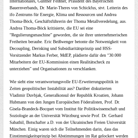
Internationales, Günther Felßner, Präsident des Bayerischen
Bauernverbands, Dr. Marie-Theres von Schickfus, stvt. Leiterin des
ifo Zentrums für Energie, Klima und Ressourcen und Andrea
Thoma-Böck, Geschäftsführerin der Thoma Metallveredelung, aus.
Andrea Thoma-Böck kritisierte, die EU sei eine
“Regulierungsmaschine” geworden, die sie ihrer unternehmerischen
Freiheiten beraube. Eric Beißwenger betonte die Notwenigkeit von
Decoupling, Derisking und Subsidiaritätsprinzip und HSS-
Vorsitzender Markus Ferber, MdEP, plädierte dafür den “30.000
Mitarbeitern der EU-Kommission einen Realitätscheck zu
unterziehen” und Organisationen zu verschlanken.
Wie sieht eine verantwortungsvolle EU-Erweiterungspolitik in
Zeiten geopolitischer Instabilität aus? Darüber diskutierten
Vladimir Duvbjak, Generalkonsul der Republik Kroatien, Johann
Hubmann von den Jungen Europäischen Föderalisten, Prof. Dr.
Gisela-Brandeck-Bocquet vom Institut für Politikwissenschaft und
Soziologie an der Universität Würzburg sowie Prof. Dr. Gerhard
Sabathil, Botschafter a.D. von der Ukrainischen Freien Universität
München. Einig waren sich die Teilnehmenden darin, dass das
Einstimmigkeitsprinzip bei Abstimmungen im Rat gelockert werden