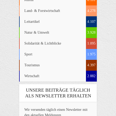
Land- & Forstwirtschaft
4.278
Leitartikel
4.107
Natur & Umwelt
3.928
Solidarität & Lichtblicke
1.095
Sport
1.975
Tourismus
4.397
Wirtschaft
2.882
UNSERE BEITRÄGE TÄGLICH
ALS NEWSLETTER ERHALTEN
Wir versenden täglich einen Newsletter mit
den aktuellen Meldungen.