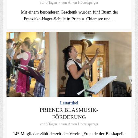
vor 6 Tagen
von
Anton Hötzelsperger
Mit einem besonderen Geschenk wurden fünf Buam der
Franziska-Hager-Schule in Prien a. Chiemsee und...
Leitartikel
PRIENER BLASMUSIK-
FÖRDERUNG
vor 6 Tagen
von
Anton Hötzelsperger
145 Mitglieder zählt derzeit der Verein „Freunde der Blaskapelle