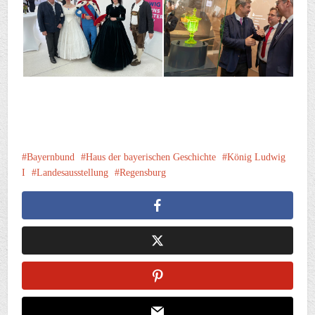
Bayernbund
Haus der bayerischen Geschichte
König Ludwig
I
Landesausstellung
Regensburg