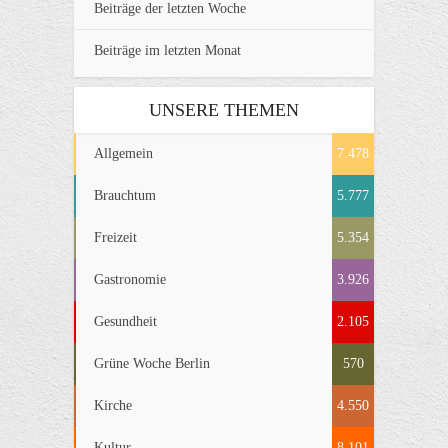
Beiträge der letzten Woche
Beiträge im letzten Monat
UNSERE THEMEN
Allgemein
7.478
Brauchtum
5.777
Freizeit
5.354
Gastronomie
3.926
Gesundheit
2.105
Grüne Woche Berlin
570
Kirche
4.550
Kultur
8.101