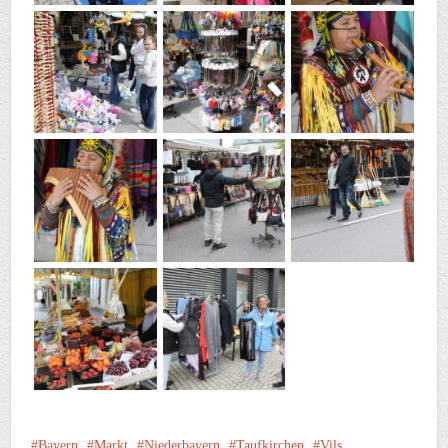
Bayern
Markt
Niederbayern
Taufkirchen
Vils