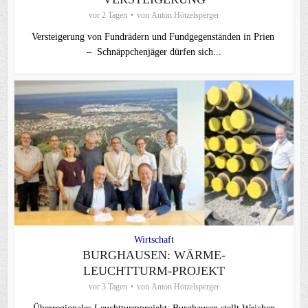
vor 2 Tagen
von
Anton Hötzelsperger
Versteigerung von Fundrädern und Fundgegenständen in Prien
– Schnäppchenjäger dürfen sich...
Wirtschaft
BURGHAUSEN: WÄRME-
LEUCHTTURM-PROJEKT
vor 3 Tagen
von
Anton Hötzelsperger