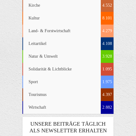
Kirche
4.552
Kultur
8.101
Land- & Forstwirtschaft
4.279
Leitartikel
4.108
Natur & Umwelt
3.928
Solidarität & Lichtblicke
1.095
Sport
1.975
Tourismus
4.397
Wirtschaft
2.882
UNSERE BEITRÄGE TÄGLICH
ALS NEWSLETTER ERHALTEN