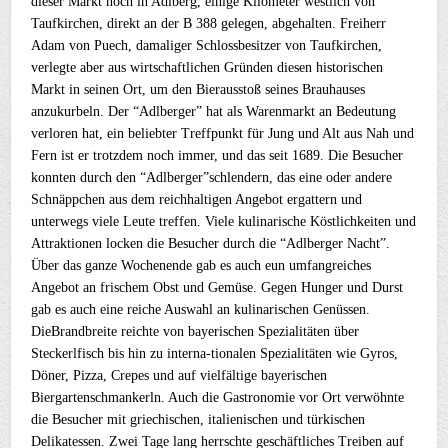
dieser Markt noch in Adlberg, einige Kilometer westlich von
Taufkirchen, direkt an der B 388 gelegen, abgehalten. Freiherr
Adam von Puech, damaliger Schlossbesitzer von Taufkirchen,
verlegte aber aus wirtschaftlichen Gründen diesen historischen
Markt in seinen Ort, um den Bierausstoß seines Brauhauses
anzukurbeln. Der “Adlberger” hat als Warenmarkt an Bedeutung
verloren hat, ein beliebter Treffpunkt für Jung und Alt aus Nah und
Fern ist er trotzdem noch immer, und das seit 1689. Die Besucher
konnten durch den “Adlberger”schlendern, das eine oder andere
Schnäppchen aus dem reichhaltigen Angebot ergattern und
unterwegs viele Leute treffen. Viele kulinarische Köstlichkeiten und
Attraktionen locken die Besucher durch die “Adlberger Nacht”.
Über das ganze Wochenende gab es auch eun umfangreiches
Angebot an frischem Obst und Gemüse. Gegen Hunger und Durst
gab es auch eine reiche Auswahl an kulinarischen Genüssen.
DieBrandbreite reichte von bayerischen Spezialitäten über
Steckerlfisch bis hin zu interna-tionalen Spezialitäten wie Gyros,
Döner, Pizza, Crepes und auf vielfältige bayerischen
Biergartenschmankerln. Auch die Gastronomie vor Ort verwöhnte
die Besucher mit griechischen, italienischen und türkischen
Delikatessen. Zwei Tage lang herrschte geschäftliches Treiben auf