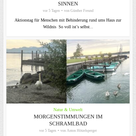
SINNEN
vor 5 Tagen
von
Günther Freund
Aktionstag für Menschen mit Behinderung rund ums Haus zur
Wildnis So voll ist’s selbst...
Natur & Umwelt
MORGENSTIMMUNGEN IM
SCHRAMLBAD
vor 5 Tagen
von
Anton Hötzelsperger