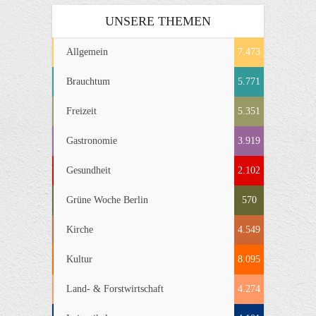
UNSERE THEMEN
Allgemein
7.473
Brauchtum
5.771
Freizeit
5.351
Gastronomie
3.919
Gesundheit
2.102
Grüne Woche Berlin
570
Kirche
4.549
Kultur
8.095
Land- & Forstwirtschaft
4.274