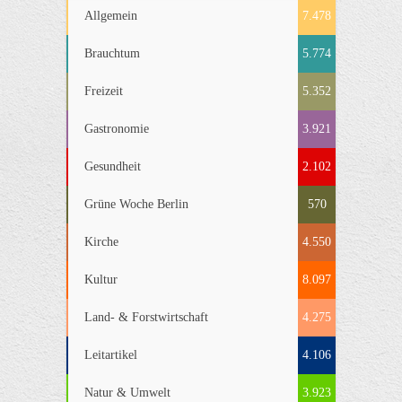
Allgemein
7.478
Brauchtum
5.774
Freizeit
5.352
Gastronomie
3.921
Gesundheit
2.102
Grüne Woche Berlin
570
Kirche
4.550
Kultur
8.097
Land- & Forstwirtschaft
4.275
Leitartikel
4.106
Natur & Umwelt
3.923