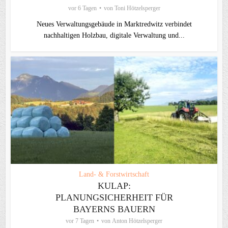
vor 6 Tagen
von
Toni Hötzelsperger
Neues Verwaltungsgebäude in Marktredwitz verbindet
nachhaltigen Holzbau, digitale Verwaltung und...
Land- & Forstwirtschaft
KULAP:
PLANUNGSICHERHEIT FÜR
BAYERNS BAUERN
vor 7 Tagen
von
Anton Hötzelsperger