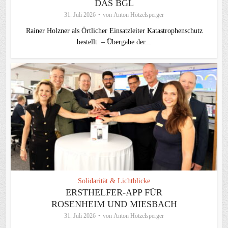
DAS BGL
31. Juli 2026
von
Anton Hötzelsperger
Rainer Holzner als Örtlicher Einsatzleiter Katastrophenschutz
bestellt – Übergabe der...
Solidarität & Lichtblicke
ERSTHELFER-APP FÜR
ROSENHEIM UND MIESBACH
31. Juli 2026
von
Anton Hötzelsperger