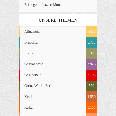
Beiträge im letzten Monat
UNSERE THEMEN
Allgemein
7.478
Brauchtum
5.777
Freizeit
5.354
Gastronomie
3.926
Gesundheit
2.105
Grüne Woche Berlin
570
Kirche
4.550
Kultur
8.101