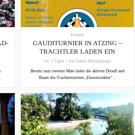
Freizeit
AD-
GAUDITURNIER IN ATZING –
TRACHTLER LADEN EIN
vor 2 Tagen
von
Anton Hötzelsperger
s
Bereits zum zweiten Male laden die aktiven Dirndl und
..
Buam des Trachtenvereins „Daxenwinkler“...