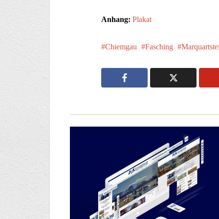
Anhang:
Plakat
Chiemgau
Fasching
Marquartste