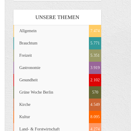
UNSERE THEMEN
Allgemein
7.474
Brauchtum
5.771
Freizeit
5.351
Gastronomie
3.919
Gesundheit
2.102
Grüne Woche Berlin
570
Kirche
4.549
Kultur
8.095
Land- & Forstwirtschaft
4.274