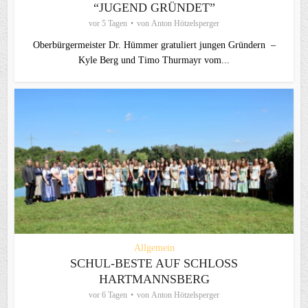
“JUGEND GRÜNDET”
vor 5 Tagen
von
Anton Hötzelsperger
Oberbürgermeister Dr. Hümmer gratuliert jungen Gründern –
Kyle Berg und Timo Thurmayr vom...
Allgemein
SCHUL-BESTE AUF SCHLOSS
HARTMANNSBERG
vor 6 Tagen
von
Anton Hötzelsperger