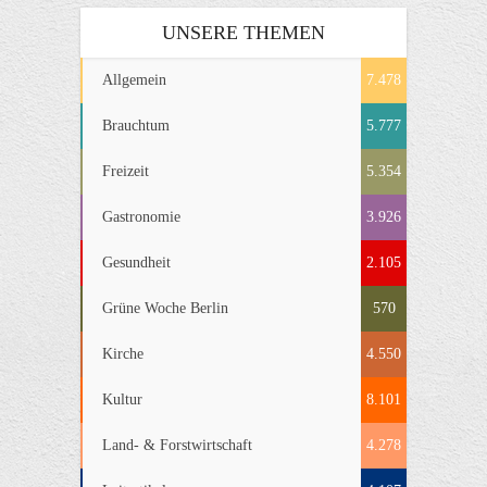
UNSERE THEMEN
Allgemein
7.478
Brauchtum
5.777
Freizeit
5.354
Gastronomie
3.926
Gesundheit
2.105
Grüne Woche Berlin
570
Kirche
4.550
Kultur
8.101
Land- & Forstwirtschaft
4.278