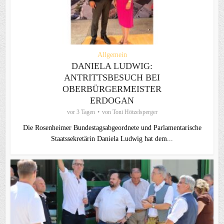
Allgemein
DANIELA LUDWIG:
ANTRITTSBESUCH BEI
OBERBÜRGERMEISTER
ERDOGAN
vor 3 Tagen
von
Toni Hötzelsperger
Die Rosenheimer Bundestagsabgeordnete und Parlamentarische
Staatssekretärin Daniela Ludwig hat dem...