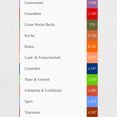
Gastronomie
3.926
Gesundheit
2.105
Grüne Woche Berlin
570
Kirche
4.550
Kultur
8.101
Land- & Forstwirtschaft
4.278
Leitartikel
4.107
Natur & Umwelt
3.928
Solidarität & Lichtblicke
1.095
Sport
1.975
Tourismus
4.397