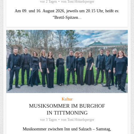
vor 2 Tagen
von
Toni Hötzelsperger
Am 09. und 16. August 2026, jeweils um 20.15 Uhr, heißt es:
“Brettl-Spitzen...
Kultur
MUSIKSOMMER IM BURGHOF
IN TITTMONING
vor 3 Tagen
von
Toni Hötzelsperger
Musiksommer zwischen Inn und Salzach – Samstag,