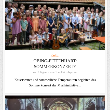
Kultur
OBING-PITTENHART:
SOMMERKONZERTE
vor 3 Tagen
von
Toni Hötzelsperger
Kaiserwetter und sommerliche Temperaturen begleiten das
Sommerkonzert der Musikinitiative...