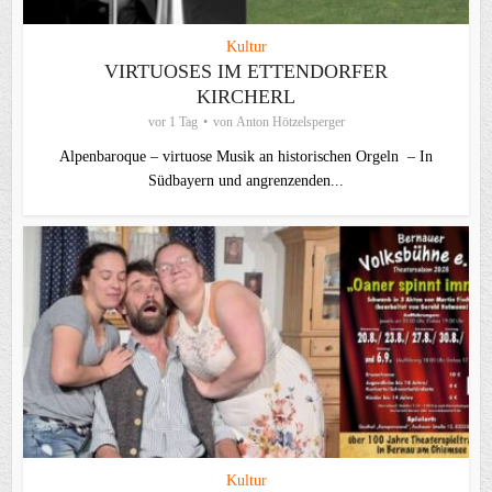
Kultur
VIRTUOSES IM ETTENDORFER
KIRCHERL
vor 1 Tag
von
Anton Hötzelsperger
Alpenbaroque – virtuose Musik an historischen Orgeln – In
Südbayern und angrenzenden...
Kultur