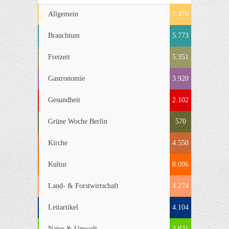
Allgemein
7.476
Brauchtum
5.773
Freizeit
5.351
Gastronomie
3.920
Gesundheit
2.102
Grüne Woche Berlin
570
Kirche
4.550
Kultur
8.096
Land- & Forstwirtschaft
4.274
Leitartikel
4.104
Natur & Umwelt
3.921