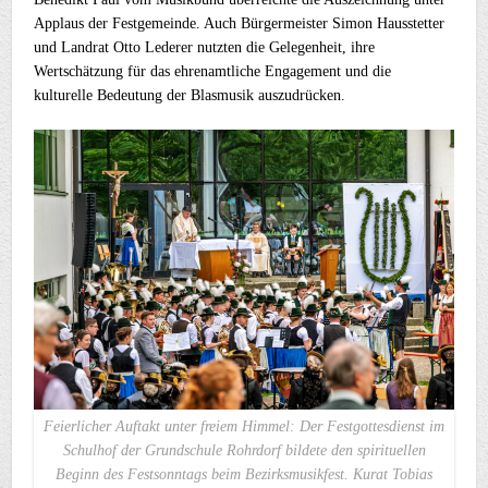
Applaus der Festgemeinde. Auch Bürgermeister Simon Hausstetter
und Landrat Otto Lederer nutzten die Gelegenheit, ihre
Wertschätzung für das ehrenamtliche Engagement und die
kulturelle Bedeutung der Blasmusik auszudrücken.
Feierlicher Auftakt unter freiem Himmel: Der Festgottesdienst im
Schulhof der Grundschule Rohrdorf bildete den spirituellen
Beginn des Festsonntags beim Bezirksmusikfest. Kurat Tobias