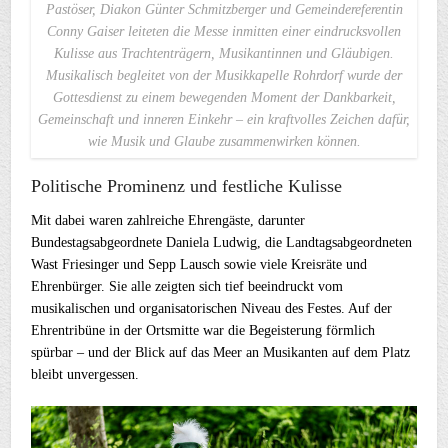
Pastöser, Diakon Günter Schmitzberger und Gemeindereferentin
Conny Gaiser leiteten die Messe inmitten einer eindrucksvollen
Kulisse aus Trachtenträgern, Musikantinnen und Gläubigen.
Musikalisch begleitet von der Musikkapelle Rohrdorf wurde der
Gottesdienst zu einem bewegenden Moment der Dankbarkeit,
Gemeinschaft und inneren Einkehr – ein kraftvolles Zeichen dafür,
wie Musik und Glaube zusammenwirken können.
Politische Prominenz und festliche Kulisse
Mit dabei waren zahlreiche Ehrengäste, darunter
Bundestagsabgeordnete Daniela Ludwig, die Landtagsabgeordneten
Wast Friesinger und Sepp Lausch sowie viele Kreisräte und
Ehrenbürger. Sie alle zeigten sich tief beeindruckt vom
musikalischen und organisatorischen Niveau des Festes. Auf der
Ehrentribüne in der Ortsmitte war die Begeisterung förmlich
spürbar – und der Blick auf das Meer an Musikanten auf dem Platz
bleibt unvergessen.