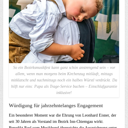
So ein Bezirksmusikfest kann ganz schön anstrengend sein – vor
allem, wenn man morgens beim Kirchenzug mitläuft, mittags
mitklatscht und nachmittags noch ein halbes Würstl verdrückt. Da
hilft nur eins: Papa als Trage-Service buchen – Einschlafgarantie
inklusive!
Würdigung für jahrzehntelanges Engagement
Ein besonderer Moment war die Ehrung von Leonhard Eisner, der
seit 30 Jahren als Vorstand im Bezirk Inn-Chiemgau wirkt.
Benedikt Paul vom Musikbund überreichte die Auszeichnung unter