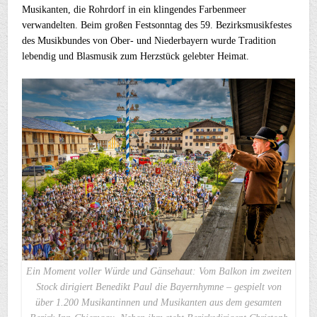
Musikanten, die Rohrdorf in ein klingendes Farbenmeer
verwandelten. Beim großen Festsonntag des 59. Bezirksmusikfestes
des Musikbundes von Ober- und Niederbayern wurde Tradition
lebendig und Blasmusik zum Herzstück gelebter Heimat.
Ein Moment voller Würde und Gänsehaut: Vom Balkon im zweiten
Stock dirigiert Benedikt Paul die Bayernhymne – gespielt von
über 1.200 Musikantinnen und Musikanten aus dem gesamten