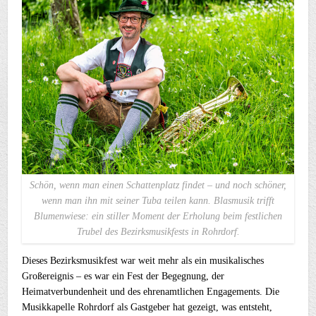
Schön, wenn man einen Schattenplatz findet – und noch schöner,
wenn man ihn mit seiner Tuba teilen kann. Blasmusik trifft
Blumenwiese: ein stiller Moment der Erholung beim festlichen
Trubel des Bezirksmusikfests in Rohrdorf.
Dieses Bezirksmusikfest war weit mehr als ein musikalisches
Großereignis – es war ein Fest der Begegnung, der
Heimatverbundenheit und des ehrenamtlichen Engagements. Die
Musikkapelle Rohrdorf als Gastgeber hat gezeigt, was entsteht,