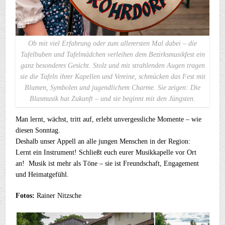
Ob mit viel Erfahrung oder zum allerersten Mal dabei – die
Tafelbuben und Tafelmädchen verleihen dem Bezirksmusikfest ein
ganz besonderes Gesicht. Stolz und mit strahlenden Augen tragen
sie die Tafeln ihrer Kapellen und Vereine, schmücken das Fest mit
Blumen, Symbolen und jugendlichem Charme. Sie zeigen: Die
Blasmusik hat Zukunft – und sie beginnt mit den Jüngsten.
Man lernt, wächst, tritt auf, erlebt unvergessliche Momente – wie
diesen Sonntag.
Deshalb unser Appell an alle jungen Menschen in der Region:
Lernt ein Instrument! Schließt euch eurer Musikkapelle vor Ort
an! Musik ist mehr als Töne – sie ist Freundschaft, Engagement
und Heimatgefühl.
Fotos:
Rainer Nitzsche