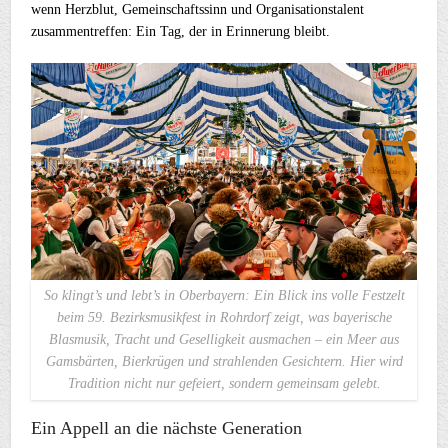
wenn Herzblut, Gemeinschaftssinn und Organisationstalent
zusammentreffen: Ein Tag, der in Erinnerung bleibt.
So klingt’s und lebt’s in Oberbayern: Ein Blick ins volle Festzelt
beim 59. Bezirksmusikfest in Rohrdorf zeigt, was bayerische
Blasmusik, Tracht und Geselligkeit ausmachen – ein Meer aus
Gamsbärten, Bierkrügen und strahlenden Gesichtern. Hier wird
Tradition nicht nur gefeiert, sondern gemeinsam gelebt.
Ein Appell an die nächste Generation