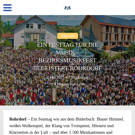
Allgemein
EIN FESTTAG FÜR DIE
MUSIK –
BEZIRKSMUSIKFEST
BEGEISTERT ROHRDORF
2. Juni 2025
1.105 Aufrufe
6 Minuten zum Lesen
Rohrdorf
– Ein Sonntag wie aus dem Bilderbuch: Blauer Himmel,
weißes Wolkenspiel, der Klang von Trompeten, Hörnern und
Klarinetten in der Luft – und über 1.500 Musikantinnen und