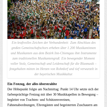
Ein kraftvolles Zeichen der Verbundenheit: Zum Abschluss des
großen Gemeinschaftschors erheben über 1.200 Musikantinnen
und Musikanten aus dem Bezirk Inn-Chiemgau ihre Instrumente
zum traditionellen Musikantengruß. Ein bewegender Moment
voller Stolz, Gemeinschaft und Leidenschaft für die Blasmusik –
festgehalten mitten im Herzen von Rohrdorf und tief verwurzelt in
der bayerischen Musikkultur.
Ein Festzug, der alles überstrahlte
Der Höhepunkt folgte am Nachmittag: Punkt 14 Uhr setzte sich der
farbenprächtige Festzug mit über 30 Musikkapellen in Bewegung –
begleitet von Trachten- und Schützenvereinen,
Fahnenabordnungen, Ehrengästen und begeisterten Zuschauern am