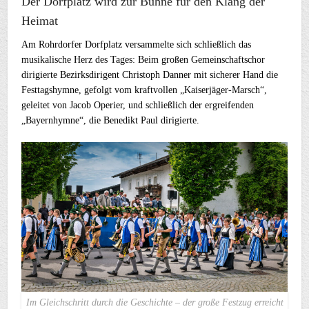
Der Dorfplatz wird zur Bühne für den Klang der
Heimat
Am Rohrdorfer Dorfplatz versammelte sich schließlich das
musikalische Herz des Tages: Beim großen Gemeinschaftschor
dirigierte Bezirksdirigent Christoph Danner mit sicherer Hand die
Festtagshymne, gefolgt vom kraftvollen „Kaiserjäger-Marsch“,
geleitet von Jacob Operier, und schließlich der ergreifenden
„Bayernhymne“, die Benedikt Paul dirigierte.
Im Gleichschritt durch die Geschichte – der große Festzug erreicht