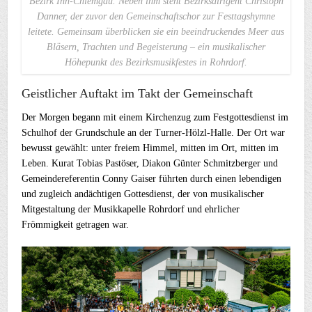
Bezirk Inn-Chiemgau. Neben ihm steht Bezirksdirigent Christoph
Danner, der zuvor den Gemeinschaftschor zur Festtagshymne
leitete. Gemeinsam überblicken sie ein beeindruckendes Meer aus
Bläsern, Trachten und Begeisterung – ein musikalischer
Höhepunkt des Bezirksmusikfestes in Rohrdorf.
Geistlicher Auftakt im Takt der Gemeinschaft
Der Morgen begann mit einem Kirchenzug zum Festgottesdienst im
Schulhof der Grundschule an der Turner-Hölzl-Halle. Der Ort war
bewusst gewählt: unter freiem Himmel, mitten im Ort, mitten im
Leben. Kurat Tobias Pastöser, Diakon Günter Schmitzberger und
Gemeindereferentin Conny Gaiser führten durch einen lebendigen
und zugleich andächtigen Gottesdienst, der von musikalischer
Mitgestaltung der Musikkapelle Rohrdorf und ehrlicher
Frömmigkeit getragen war.