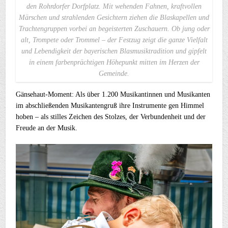
den Rohrdorfer Dorfplatz. Mit wehenden Fahnen, kraftvollen
Märschen und strahlenden Gesichtern ziehen die Blaskapellen und
Trachtengruppen vorbei an begeisterten Zuschauern. Ob jung oder
alt, Trompete oder Trommel – der Festzug zeigt die ganze Vielfalt
und Lebendigkeit der bayerischen Blasmusiktradition und gipfelt
in einem farbenprächtigen Höhepunkt mitten im Herzen der
Gemeinde.
Gänsehaut-Moment: Als über 1.200 Musikantinnen und Musikanten
im abschließenden Musikantengruß ihre Instrumente gen Himmel
hoben – als stilles Zeichen des Stolzes, der Verbundenheit und der
Freude an der Musik.