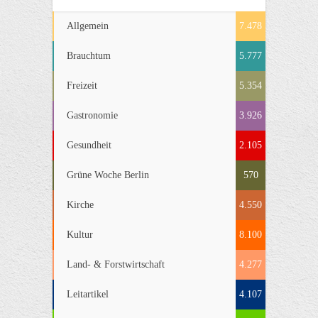
Allgemein
7.478
Brauchtum
5.777
Freizeit
5.354
Gastronomie
3.926
Gesundheit
2.105
Grüne Woche Berlin
570
Kirche
4.550
Kultur
8.100
Land- & Forstwirtschaft
4.277
Leitartikel
4.107