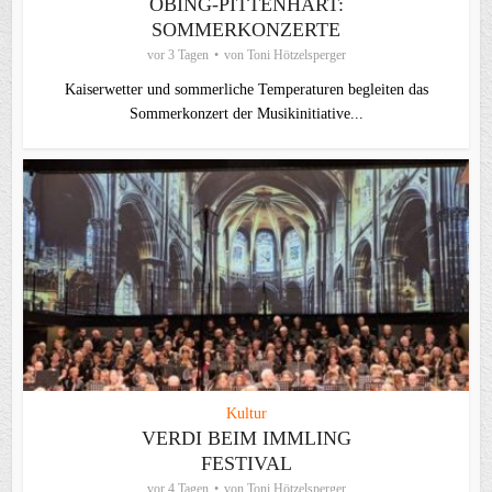
OBING-PITTENHART:
SOMMERKONZERTE
vor 3 Tagen
von
Toni Hötzelsperger
Kaiserwetter und sommerliche Temperaturen begleiten das
Sommerkonzert der Musikinitiative...
Kultur
VERDI BEIM IMMLING
FESTIVAL
vor 4 Tagen
von
Toni Hötzelsperger